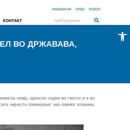
македонски
shqip
english
КОНТАКТ
Open 
НЕЛ ВО ДРЖАВАВА,
нинска земја, односно седма во светот и е во
сите најчесто поминуваат низ повеќе планини,