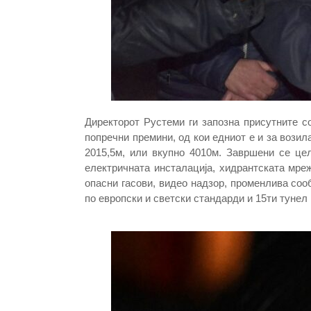
Директорот Рустеми ги запозна присутните со
попречни премини, од кои едниот е и за возил
2015,5м, или вкупно 4010м. Завршени се цел
електричната инсталација, хидрантската мре
опасни гасови, видео надзор, променлива сооб
по европски и светски стандарди и 15ти тунел