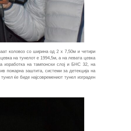
маат коловоз со ширина од 2 х 7,50м и четири
цевка на тунелот е 1994,5м, а на левата цевка
на изработка на тампонски слој и БНС 32, на
ив пожарна заштита, системи за детекција на
ј тунел ќе биде најсовремениот тунел изграден