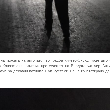
на трасата на автопатот во градба Кичево-Охрид, каде што
Ковачевски, заменик претседател на Владата Фатмир Битиќ
јатие за државни патишта Ејуп Рустеми. Беше констатирано де