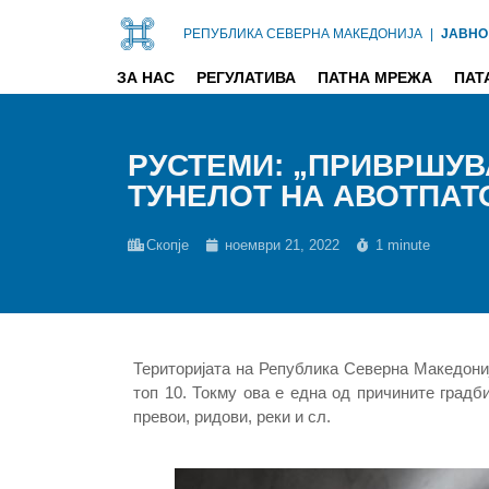
РЕПУБЛИКА СЕВЕРНА МАКЕДОНИЈА
|
ЈАВНО
ЗА НАС
РЕГУЛАТИВА
ПАТНА МРЕЖА
ПАТ
РУСТЕМИ: „ПРИВРШУВА
ТУНЕЛОТ НА АВОТПАТ
Скопје
ноември 21, 2022
1 minute
Територијата на Република Северна Македониј
топ 10. Токму ова е една од причините градб
превои, ридови, реки и сл.