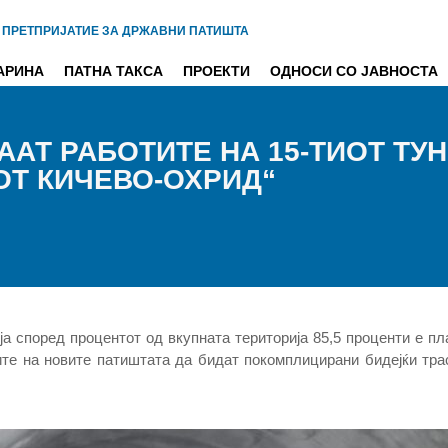
 ПРЕТПРИЈАТИЕ ЗА ДРЖАВНИ ПАТИШТА
АРИНА
ПАТНА ТАКСА
ПРОЕКТИ
ОДНОСИ СО ЈАВНОСТА
АТ РАБОТИТЕ НА 15-ТИОТ ТУ
ОТ КИЧЕВО-ОХРИД“
а според процентот од вкупната територија 85,5 проценти е пла
ите на новите патиштата да бидат покомплицирани бидејќи тра