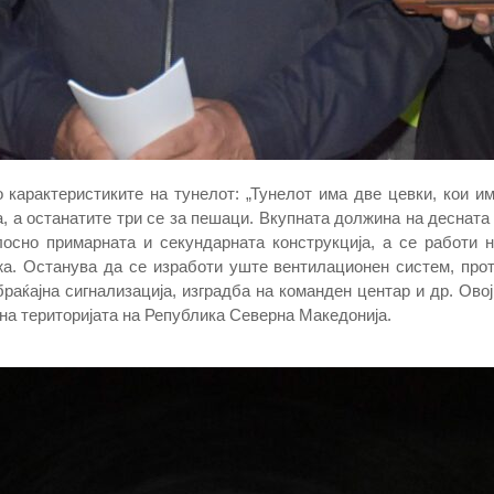
 карактеристиките на тунелот: „Тунелот има две цевки, кои и
а, а останатите три се за пешаци. Вкупната должина на десната 
осно примарната и секундарната конструкција, а се работи 
жа. Останува да се изработи уште вентилационен систем, прот
раќајна сигнализација, изградба на команден центар и др. Ово
 на територијата на Република Северна Македонија.