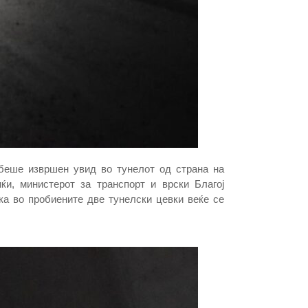
 беше извршен увид во тунелот од страна на
и, министерот за транспорт и врски Благој
ка во пробиените две тунелски цевки веќе се