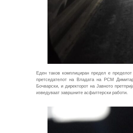
Еден таков комплициран предел е пределот 
претседателот на Владата на РСМ Димитар 
Бочварски, и директорот на Јавното претпри
изведуваат завршните асфалтерски работи.