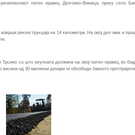
а регионалниот патен правец Делчево–Виница, преку село Би
 изврши реконструкција на 14 километри. На овој дел има и про
ли.
 Трсино со што вкупната должина на овој патен правец ќе бид
во висина од 30 милиони денари ги обезбеди Јавното претпријат