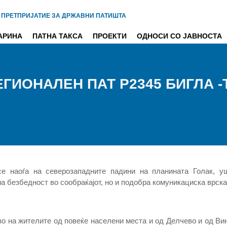
 ПРЕТПРИЈАТИЕ ЗА ДРЖАВНИ ПАТИШТА
АРИНА
ПАТНА ТАКСА
ПРОЕКТИ
ОДНОСИ СО ЈАВНОСТА
ГИОНАЛЕН ПАТ Р2345 БИГЛА 
е наоѓа на северозападните падини на планината Голак, уш
а безбедност во сообраќајот, но и подобра комуникациска врска 
во на жителите од повеќе населени места и од Делчево и од Ви