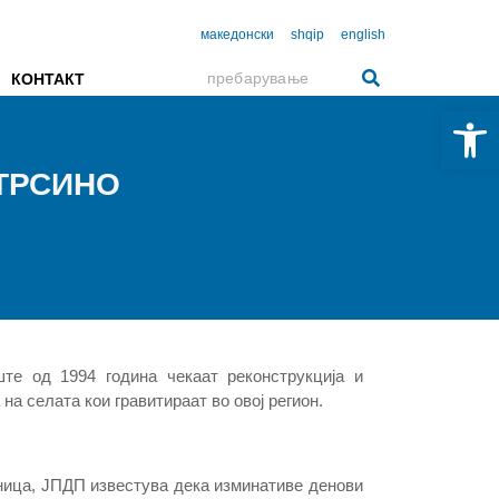
македонски
shqip
english
КОНТАКТ
Open 
-ТРСИНО
те од 1994 година чекаат реконструкција и
на селата кои гравитираат во овој регион.
ница, ЈПДП известува дека изминативе денови