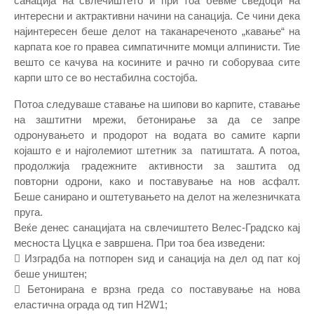
санација на свлечиштето и при тоа бевме сведоци на
интересни и актрактивни начини на санација. Се чини дека
најинтересен беше делот на таканареченото „кавање“ на
карпата кое го правеа симпатичните момци алпинисти. Тие
вешто се качува на косините и рачно ги соборуваа сите
карпи што се во нестабилна состојба.
Потоа следуваше ставање на шипови во карпите, ставање
на заштитни мрежи, бетонирање за да се запре
одронувањето и продорот на водата во самите карпи
којашто е и најголемиот штетник за патиштата. А потоа,
продолжија градежните активности за заштита од
повторни одрони, како и поставување на нов асфалт.
Беше санирано и оштетувањето на делот на железничката
пруга.
Веќе денес санацијата на свлечиштето Велес-Градско кај
месноста Цуцка е завршена. При тоа беа изведени:
 Изградба на потпорен ѕид и санација на дел од пат кој
беше уништен;
 Бетонирана е врзна греда со поставување на нова
еластична ограда од тип H2W1;