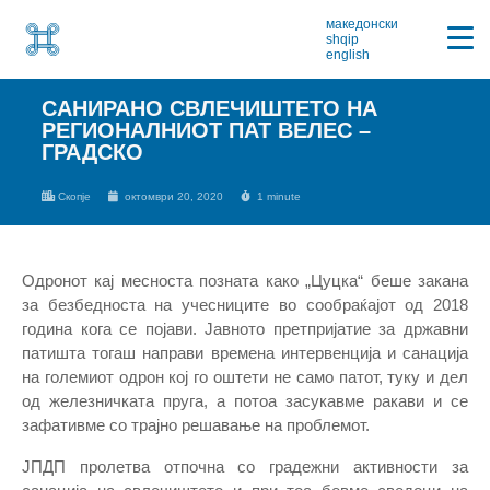
македонски
shqip
english
САНИРАНО СВЛЕЧИШТЕТО НА
РЕГИОНАЛНИОТ ПАТ ВЕЛЕС –
ГРАДСКО
Скопје
октомври 20, 2020
1 minute
Одронот кај месноста позната како „Цуцка“ беше закана
за безбедноста на учесниците во сообраќајот од 2018
година кога се појави. Јавното претпријатие за државни
патишта тогаш направи времена интервенција и санација
на големиот одрон кој го оштети не само патот, туку и дел
од железничката пруга, а потоа засукавме ракави и се
зафативме со трајно решавање на проблемот.
ЈПДП пролетва отпочна со градежни активности за