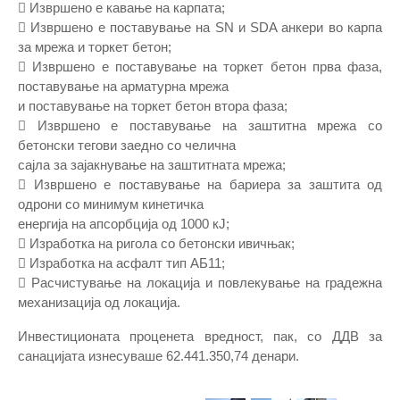
 Извршено е кавање на карпата;
 Извршено е поставување на SN и SDA анкери во карпа
за мрежа и торкет бетон;
 Извршено е поставување на торкет бетон прва фаза,
поставување на арматурна мрежа
и поставување на торкет бетон втора фаза;
 Извршено е поставување на заштитна мрежа со
бетонски тегови заедно со челична
сајла за зајакнување на заштитната мрежа;
 Извршено е поставување на бариера за заштита од
одрони со минимум кинетичка
енергија на апсорбција од 1000 кЈ;
 Изработка на ригола со бетонски ивичњак;
 Изработка на асфалт тип АБ11;
 Расчистување на локација и повлекување на градежна
механизација од локација.
Инвестиционата проценета вредност, пак, со ДДВ за
санацијата изнесуваше 62.441.350,74 денари.