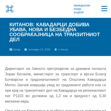
македонски
shqip
english
КИТАНОВ: КАВАДАРЦИ ДОБИВА
УБАВА, НОВА И БЕЗБЕДНА
СООБРАЌАЈНИЦА НА ТРАНЗИТНИОТ
ДЕЛ
Скопје
октомври 13, 2020
1 minute
Директорот на Јавното претрпијатие за државни патишта
Зоран Китанов, министерот за транспорт и врски Благој
Бочварски и градоначалникот на Општина Кавадарци
Митко Јанчев извршија увид во градежните работи кои се
при крај на транзитниот дел на Кавадарци на регионалниот
пат Р1103 во должина од 1,2 км и вредност од 0,30
милиони евра.
Овој дел од Кавадарци е особено значаен за граѓаните на