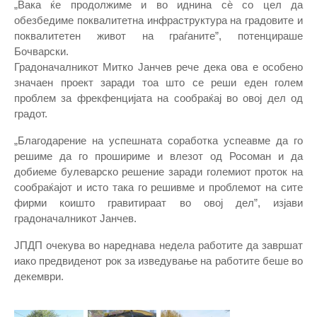
„Вака ќе продолжиме и во иднина сѐ со цел да
обезбедиме поквалитетна инфраструктура на градовите и
поквалитетен живот на граѓаните”, потенцираше
Бочварски.
Градоначалникот Митко Јанчев рече дека ова е особено
значаен проект заради тоа што се реши еден голем
проблем за фрекфенцијата на сообраќај во овој дел од
градот.
„Благодарение на успешната соработка успеавме да го
решиме да го прошириме и влезот од Росоман и да
добиеме булеварско решение заради големиот проток на
сообраќајот и исто така го решивме и проблемот на сите
фирми коишто гравитираат во овој дел”, изјави
градоначалникот Јанчев.
ЈПДП очекува во нареднава недела работите да завршат
иако предвиденот рок за изведување на работите беше во
декември.