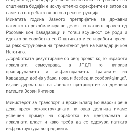
општината бидејќи е исклучително фрекфентен и затоа се
наметна потребата од негова реконструкција.
Минатата година Јавното претпријатие за државни
патишта го рехабилитираше делот на патниот правец од
Росоман кон Кавадараци и тогаш всушност се роди и
идејата за соработка со Општината и се изработи проект
за реконструирање на транзитниот дел на Кавадарци кон
Неготино.
„Соработката резултираше со овој проект кој го изработи
локалната самоуправа, а ЈПДП го направи
проширувањето и асфалтирањето. Граѓаните на
Кавадарци добија убава, нова и безбедна сообраќајница”,
изјави директорот на Јавното претрпијатие за државни
патишта Зоран Китанов.
Министерот за транспорт и врски Благој Бочварски рече
дека преку реконструкцијата на оваа делница имаме
успешен пример на соработка на централната и
локалната власт и како треба да се одржува патната
инфраструктура во градовите.