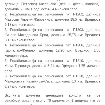
делница Петровец–Катланово (лев и десен коловоз),
должина 5,5 км; Вредност 4,84 милиони евра.
2. Рехабилитација на регионален пат Р1202, делница
Маврови Анови– Жировница, должина 18,5 км; Вредност
6,18 милиони евра.
3. Рехабилитација на регионален пат Р1303, делница
Кичево–Македонски Брод, должина 25,75 км; Вредност
3,15 милиони евра.
4. Рехабилитација на регионален пат Р1206, делница
Карпалак–Желино, должина 12,20 км; Вредност 1,65
милиони евра.
5. Рехабилитација на регионален пат Р1210, делница
Узем–Тораница, должина 6,91 км; Вредност 1,75 милиони
евра.
6. Рехабилитација на регионален пат Р1210, делница
Македонска Каменица–Саса, должина 10 км; Вредност
2,27 милиони евра.
Вкупната должина делниците коишто ќе се
рехабилитираат е oколу 79 километри. Изведувачите се