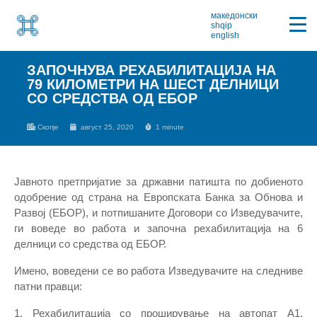
македонски
shqip
english
ЗАПОЧНУВА РЕХАБИЛИТАЦИЈА НА
79 КИЛОМЕТРИ НА ШЕСТ ДЕЛНИЦИ
СО СРЕДСТВА ОД ЕБОР
Скопје
август 25, 2020
1 minute
Јавното претпријатие за државни патишта по добиеното
одобрение од страна на Европската Банка за Обнова и
Развој (ЕБОР), и потпишаните Договори со Изведувачите,
ги воведе во работа и започна рехабилитација на 6
делници со средства од ЕБОР.
Имено, воведени се во работа Изведувачите на следниве
патни правци:
1. Рехабилитација со проширување на автопат А1,