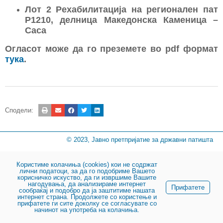
Лот 2 Рехабилитација на регионален пат
Р1210, делница Македонска Каменица –
Саса
Огласот може да го преземете во pdf формат
тука
.
Сподели:
© 2023, Јавно претпријатие за државни патишта
Користиме колачиња (cookies) кои не содржат
лични податоци, за да го подобриме Вашето
корисничко искуство, да ги извршиме Вашите
нагодувања, да анализираме интернет
Прифатете
сообраќај и подобро да ја заштитиме нашата
интернет страна. Продолжете со користење и
прифатете ги сите доколку се согласувате со
начинот на употреба на колачиња.