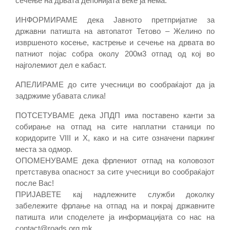
сечење на дрвата депонијата веќе ја нема.
ИНФОРМИРАМЕ дека Јавното претпријатие за
државни патишта на автопатот Тетово – Желино по
извршеното косење, кастрење и сечење на дрвата во
патниот појас собра околу 200м3 отпад од кој во
најголемиот дел е кабаст.
АПЕЛИРАМЕ до сите учесници во сообраќајот да ја
задржиме убавата слика!
ПОТСЕТУВАМЕ дека ЈПДП има поставено канти за
собирање на отпад на сите наплатни станици по
коридорите VIII и X, како и на сите означени паркинг
места за одмор.
ОПОМЕНУВАМЕ дека фрлениот отпад на коловозот
претставува опасност за сите учесници во сообраќајот
после Вас!
ПРИЈАВЕТЕ кај надлежните служби доколку
забележите фрлање на отпад на и покрај државните
патишта или споделете ја информацијата со нас на
contact@roads.org.mk .