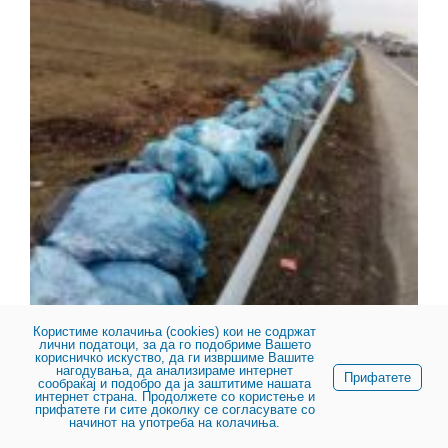
Користиме колачиња (cookies) кои не содржат
лични податоци, за да го подобриме Вашето
корисничко искуство, да ги извршиме Вашите
нагодувања, да анализираме интернет
Прифатете
сообраќај и подобро да ја заштитиме нашата
интернет страна. Продолжете со користење и
прифатете ги сите доколку се согласувате со
начинот на употреба на колачиња.
© 2023, Јавно претпријатие за државни патишта