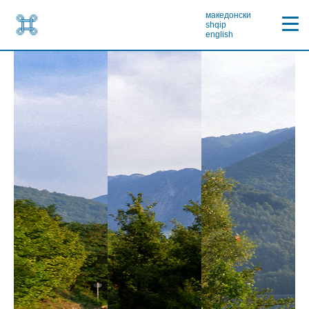
македонски
shqip
english