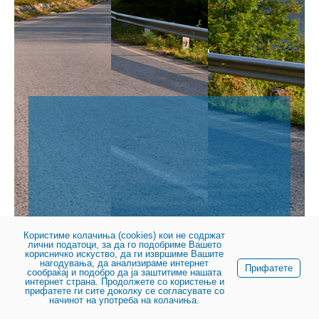
Користиме колачиња (cookies) кои не содржат
лични податоци, за да го подобриме Вашето
© 2023, Јавно претпријатие за државни патишта
корисничко искуство, да ги извршиме Вашите
нагодувања, да анализираме интернет
Прифатете
сообраќај и подобро да ја заштитиме нашата
интернет страна. Продолжете со користење и
прифатете ги сите доколку се согласувате со
начинот на употреба на колачиња.