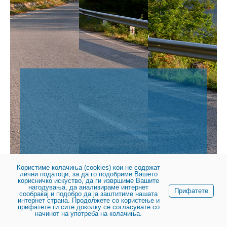
Користиме колачиња (cookies) кои не содржат
лични податоци, за да го подобриме Вашето
© 2023, Јавно претпријатие за државни патишта
корисничко искуство, да ги извршиме Вашите
нагодувања, да анализираме интернет
Прифатете
сообраќај и подобро да ја заштитиме нашата
интернет страна. Продолжете со користење и
прифатете ги сите доколку се согласувате со
начинот на употреба на колачиња.