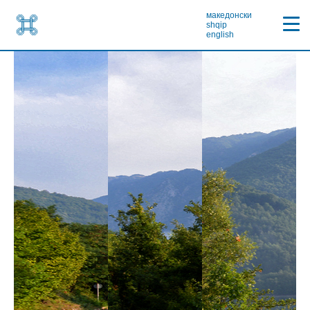
македонски
shqip
english