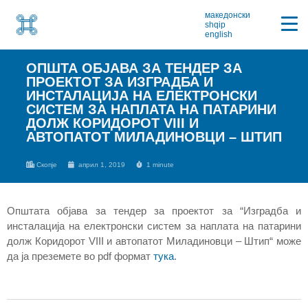
македонски
shqip
english
ОПШТА ОБЈАВА ЗА ТЕНДЕР ЗА
ПРОЕКТОТ ЗА ИЗГРАДБА И
ИНСТАЛАЦИЈА НА ЕЛЕКТРОНСКИ
СИСТЕМ ЗА НАПЛАТА НА ПАТАРИНИ
ДОЛЖ КОРИДОРОТ VIII И
АВТОПАТОТ МИЛАДИНОВЦИ – ШТИП
Скопје
април 1, 2019
1 minute
Општата објава за тендер за проектот за “Изградба и
инсталација на електронски систем за наплата на патарини
долж Коридорот VIII и автопатот Миладиновци – Штип“ може
да ја преземете во pdf формат
тука
.