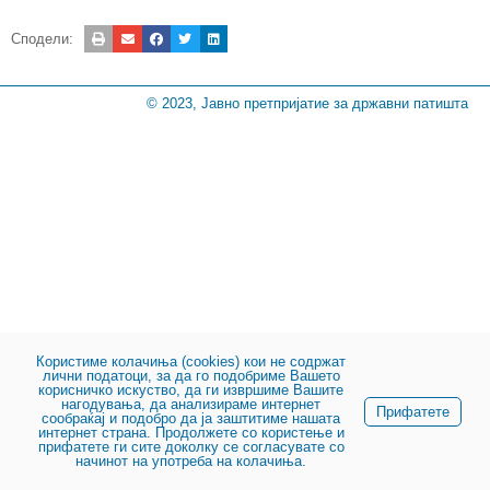
Сподели:
© 2023, Јавно претпријатие за државни патишта
Користиме колачиња (cookies) кои не содржат
лични податоци, за да го подобриме Вашето
корисничко искуство, да ги извршиме Вашите
нагодувања, да анализираме интернет
Прифатете
сообраќај и подобро да ја заштитиме нашата
интернет страна. Продолжете со користење и
прифатете ги сите доколку се согласувате со
начинот на употреба на колачиња.