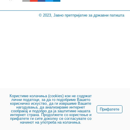
© 2023, Јавно претпријатие за државни патишта
Користиме колачиња (cookies) кои не содржат
лични податоци, за да го подобриме Вашето
корисничко искуство, да ги извршиме Вашите
нагодувања, да анализираме интернет
Прифатете
сообраќај и подобро да ја заштитиме нашата
интернет страна. Продолжете со користење и
прифатете ги сите доколку се согласувате со
начинот на употреба на колачиња.