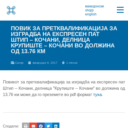
македонски
shqip
english
ПОВИК ЗА ПРЕТКВАЛИФИКАЦИЈА ЗА
ИЗГРАДБА НА ЕКСПРЕСЕН ПАТ
ШТИП – КОЧАНИ, ДЕЛНИЦА
КРУПИШТЕ – КОЧАНИ ВО ДОЛЖИНА
ОД 13.76 КМ
Скопје
февруари 6, 2017
1 minute
Повикот за претквалификација за изградба на експресен пат
Штип – Кочани, делница ”Крупиште – Кочани” во должина од
13.76 км може да го преземете во pdf формат
тука
.
Сподели: