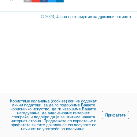
© 2023, Јавно претпријатие за државни патишта
Користиме колачиња (cookies) кои не содржат
лични податоци, за да го подобриме Вашето
корисничко искуство, да ги извршиме Вашите
нагодувања, да анализираме интернет
Прифатете
сообраќај и подобро да ја заштитиме нашата
интернет страна. Продолжете со користење и
прифатете ги сите доколку се согласувате со
начинот на употреба на колачиња.