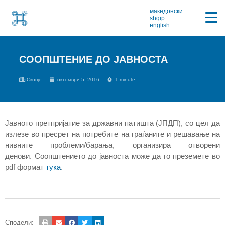
македонски
shqip
english
СООПШТЕНИЕ ДО ЈАВНОСТА
Скопје
октомври 5, 2016
1 minute
Јавното претпријатие за државни патишта (ЈПДП), со цел да
излезе во пресрет на потребите на граѓаните и решавање на
нивните проблеми/барања, организира отворени
денови. Соопштението до јавноста може да го преземете во
pdf формат
тука
.
Сподели: