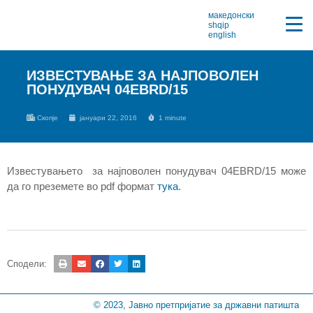
македонски
shqip
english
ИЗВЕСТУВАЊЕ ЗА НАЈПОВОЛЕН
ПОНУДУВАЧ 04EBRD/15
Скопје
јануари 22, 2016
1 minute
Известувањето за најповолен понудувач 04EBRD/15 може
да го преземете во pdf формат
тука
.
Сподели:
© 2023, Јавно претпријатие за државни патишта