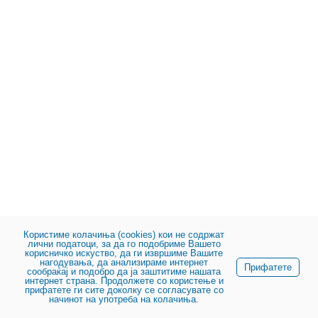
Користиме колачиња (cookies) кои не содржат
лични податоци, за да го подобриме Вашето
корисничко искуство, да ги извршиме Вашите
нагодувања, да анализираме интернет
Прифатете
сообраќај и подобро да ја заштитиме нашата
интернет страна. Продолжете со користење и
прифатете ги сите доколку се согласувате со
начинот на употреба на колачиња.