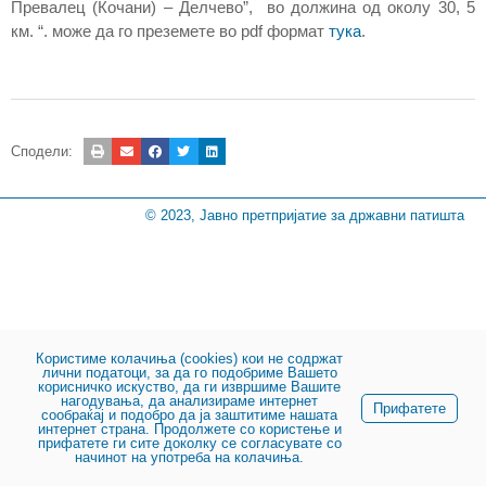
Превалец (Кочани) – Делчево”, во должина од околу 30, 5
км. “. може да го преземете во pdf формат
тука
.
Сподели:
© 2023, Јавно претпријатие за државни патишта
Користиме колачиња (cookies) кои не содржат
лични податоци, за да го подобриме Вашето
корисничко искуство, да ги извршиме Вашите
нагодувања, да анализираме интернет
Прифатете
сообраќај и подобро да ја заштитиме нашата
интернет страна. Продолжете со користење и
прифатете ги сите доколку се согласувате со
начинот на употреба на колачиња.