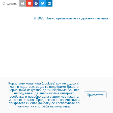
Сподели:
© 2023, Јавно претпријатие за државни патишта
Користиме колачиња (cookies) кои не содржат
лични податоци, за да го подобриме Вашето
корисничко искуство, да ги извршиме Вашите
нагодувања, да анализираме интернет
Прифатете
сообраќај и подобро да ја заштитиме нашата
интернет страна. Продолжете со користење и
прифатете ги сите доколку се согласувате со
начинот на употреба на колачиња.