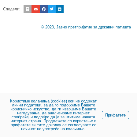
Сподели:
© 2023, Јавно претпријатие за државни патишта
Користиме колачиња (cookies) кои не содржат
лични податоци, за да го подобриме Вашето
корисничко искуство, да ги извршиме Вашите
нагодувања, да анализираме интернет
Прифатете
сообраќај и подобро да ја заштитиме нашата
интернет страна. Продолжете со користење и
прифатете ги сите доколку се согласувате со
начинот на употреба на колачиња.