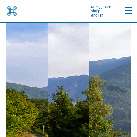
македонски
shqip
english