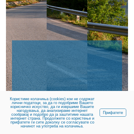
Користиме колачиња (cookies) кои не содржат
лични податоци, за да го подобриме Вашето
© 2023, Јавно претпријатие за државни патишта
корисничко искуство, да ги извршиме Вашите
нагодувања, да анализираме интернет
Прифатете
сообраќај и подобро да ја заштитиме нашата
интернет страна. Продолжете со користење и
прифатете ги сите доколку се согласувате со
начинот на употреба на колачиња.