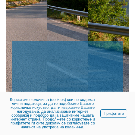
Користиме колачиња (cookies) кои не содржат
лични податоци, за да го подобриме Вашето
© 2023, Јавно претпријатие за државни патишта
корисничко искуство, да ги извршиме Вашите
нагодувања, да анализираме интернет
Прифатете
сообраќај и подобро да ја заштитиме нашата
интернет страна. Продолжете со користење и
прифатете ги сите доколку се согласувате со
начинот на употреба на колачиња.