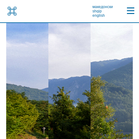
македонски
shqip
english