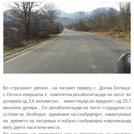
Во струшкиот регион , на патниот правец с. Долна Белица-
с.Октиси извршена е комплетна рехабилитација на патот во
должина од 2,6 километри , инвестиција во вредност од 23,7
милиони денари . Со рехабилитација на патот создадени се
услови за безбедно одвивање на сообраќајот, намалување
на времето на патување и побрза сообраќајна комуникација
меѓу двете населени места .
Во рамките на средствата кои и преостанаа на општина