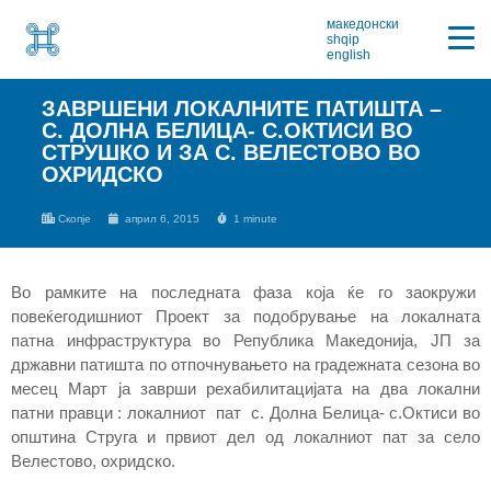
македонски
shqip
english
ЗАВРШЕНИ ЛОКАЛНИТЕ ПАТИШТА –
С. ДОЛНА БЕЛИЦА- С.ОКТИСИ ВО
СТРУШКО И ЗА С. ВЕЛЕСТОВО ВО
ОХРИДСКО
Скопје
април 6, 2015
1 minute
Во рамките на последната фаза која ќе го заокружи
повеќегодишниот Проект за подобрување на локалната
патна инфраструктура во Република Македонија, ЈП за
државни патишта по отпочнувањето на градежната сезона во
месец Март ја заврши рехабилитацијата на два локални
патни правци : локалниот пат с. Долна Белица- с.Октиси во
општина Струга и првиот дел од локалниот пат за село
Велестово, охридско.