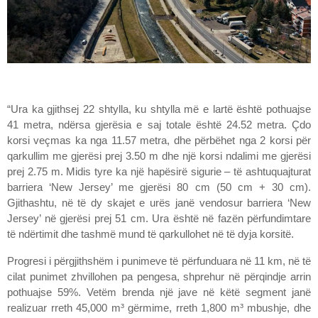
“Ura ka gjithsej 22 shtylla, ku shtylla më e lartë është pothuajse
41 metra, ndërsa gjerësia e saj totale është 24.52 metra. Çdo
korsi veçmas ka nga 11.57 metra, dhe përbëhet nga 2 korsi për
qarkullim me gjerësi prej 3.50 m dhe një korsi ndalimi me gjerësi
prej 2.75 m. Midis tyre ka një hapësirë sigurie – të ashtuquajturat
barriera ‘New Jersey’ me gjerësi 80 cm (50 cm + 30 cm).
Gjithashtu, në të dy skajet e urës janë vendosur barriera ‘New
Jersey’ në gjerësi prej 51 cm. Ura është në fazën përfundimtare
të ndërtimit dhe tashmë mund të qarkullohet në të dyja korsitë.
Progresi i përgjithshëm i punimeve të përfunduara në 11 km, në të
cilat punimet zhvillohen pa pengesa, shprehur në përqindje arrin
pothuajse 59%. Vetëm brenda një jave në këtë segment janë
realizuar rreth 45,000 m³ gërmime, rreth 1,800 m³ mbushje, dhe