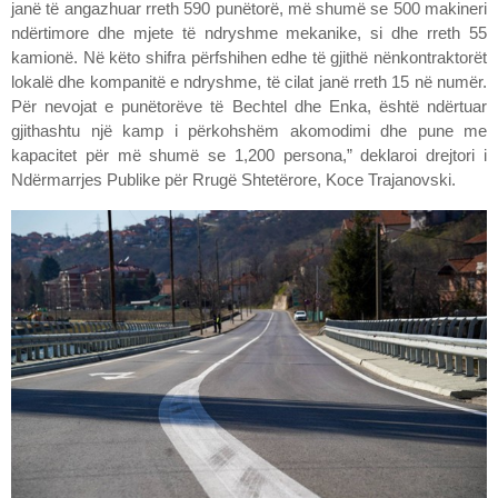
janë të angazhuar rreth 590 punëtorë, më shumë se 500 makineri
ndërtimore dhe mjete të ndryshme mekanike, si dhe rreth 55
kamionë. Në këto shifra përfshihen edhe të gjithë nënkontraktorët
lokalë dhe kompanitë e ndryshme, të cilat janë rreth 15 në numër.
Për nevojat e punëtorëve të Bechtel dhe Enka, është ndërtuar
gjithashtu një kamp i përkohshëm akomodimi dhe pune me
kapacitet për më shumë se 1,200 persona,” deklaroi drejtori i
Ndërmarrjes Publike për Rrugë Shtetërore, Koce Trajanovski.