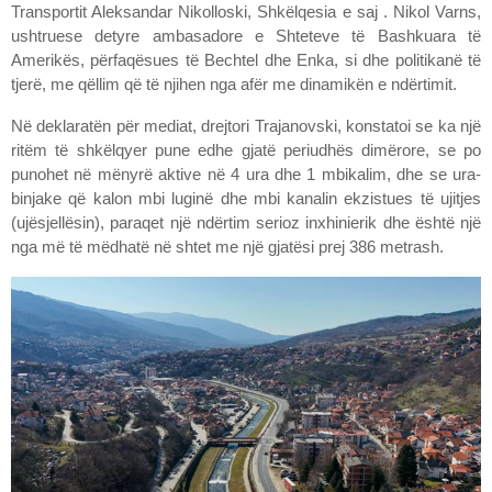
Transportit Aleksandar Nikolloski, Shkëlqesia e saj . Nikol Varns,
ushtruese detyre ambasadore e Shteteve të Bashkuara të
Amerikës, përfaqësues të Bechtel dhe Enka, si dhe politikanë të
tjerë, me qëllim që të njihen nga afër me dinamikën e ndërtimit.
Në deklaratën për mediat, drejtori Trajanovski, konstatoi se ka një
ritëm të shkëlqyer pune edhe gjatë periudhës dimërore, se po
punohet në mënyrë aktive në 4 ura dhe 1 mbikalim, dhe se ura-
binjake që kalon mbi luginë dhe mbi kanalin ekzistues të ujitjes
(ujësjellësin), paraqet një ndërtim serioz inxhinierik dhe është një
nga më të mëdhatë në shtet me një gjatësi prej 386 metrash.