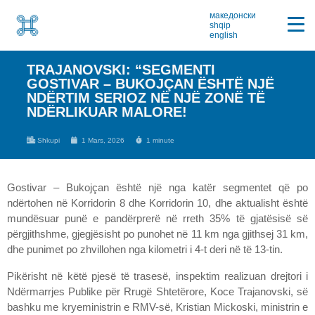
македонски
shqip
english
TRAJANOVSKI: “SEGMENTI
GOSTIVAR – BUKOJÇAN ËSHTË NJË
NDËRTIM SERIOZ NË NJË ZONË TË
NDËRLIKUAR MALORE!
Shkupi
1 Mars, 2026
1 minute
Gostivar – Bukojçan është një nga katër segmentet që po
ndërtohen në Korridorin 8 dhe Korridorin 10, dhe aktualisht është
mundësuar punë e pandërprerë në rreth 35% të gjatësisë së
përgjithshme, gjegjësisht po punohet në 11 km nga gjithsej 31 km,
dhe punimet po zhvillohen nga kilometri i 4-t deri në të 13-tin.
Pikërisht në këtë pjesë të trasesë, inspektim realizuan drejtori i
Ndërmarrjes Publike për Rrugë Shtetërore, Koce Trajanovski, së
bashku me kryeministrin e RMV-së, Kristian Mickoski, ministrin e