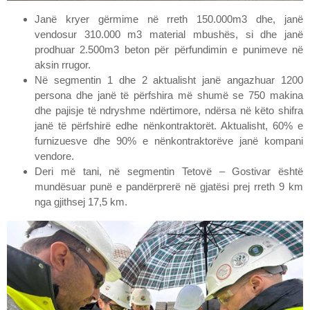
Janë kryer gërmime në rreth 150.000m3 dhe, janë
vendosur 310.000 m3 material mbushës, si dhe janë
prodhuar 2.500m3 beton për përfundimin e punimeve në
aksin rrugor.
Në segmentin 1 dhe 2 aktualisht janë angazhuar 1200
persona dhe janë të përfshira më shumë se 750 makina
dhe pajisje të ndryshme ndërtimore, ndërsa në këto shifra
janë të përfshirë edhe nënkontraktorët. Aktualisht, 60% e
furnizuesve dhe 90% e nënkontraktorëve janë kompani
vendore.
Deri më tani, në segmentin Tetovë – Gostivar është
mundësuar punë e pandërprerë në gjatësi prej rreth 9 km
nga gjithsej 17,5 km.