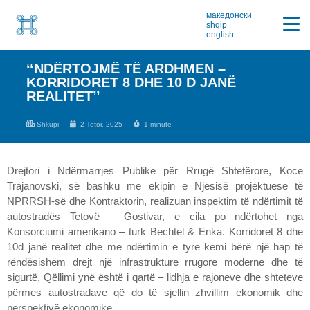
македонски
shqip
english
‘‘NDËRTOJMË TË ARDHMEN –
KORRIDORET 8 DHE 10 D JANË
REALITET’’
Shkupi
2 Tetor, 2025
1 minute
Drejtori i Ndërmarrjes Publike për Rrugë Shtetërore, Koce
Trajanovski, së bashku me ekipin e Njësisë projektuese të
NPRRSH-së dhe Kontraktorin, realizuan inspektim të ndërtimit të
autostradës Tetovë – Gostivar, e cila po ndërtohet nga
Konsorciumi amerikano – turk Bechtel & Enka. Korridoret 8 dhe
10d janë realitet dhe me ndërtimin e tyre kemi bërë një hap të
rëndësishëm drejt një infrastrukture rrugore moderne dhe të
sigurtë. Qëllimi ynë është i qartë – lidhja e rajoneve dhe shteteve
përmes autostradave që do të sjellin zhvillim ekonomik dhe
perspektivë ekonomike.