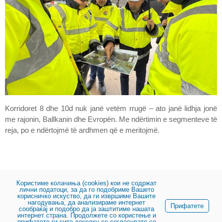
Korridoret 8 dhe 10d nuk janë vetëm rrugë – ato janë lidhja jonë
me rajonin, Ballkanin dhe Evropën. Me ndërtimin e segmenteve të
reja, po e ndërtojmë të ardhmen që e meritojmë.
Користиме колачиња (cookies) кои не содржат
лични податоци, за да го подобриме Вашето
корисничко искуство, да ги извршиме Вашите
нагодувања, да анализираме интернет
Pjesë:
Прифатете
сообраќај и подобро да ја заштитиме нашата
интернет страна. Продолжете со користење и
прифатете ги сите доколку се согласувате со