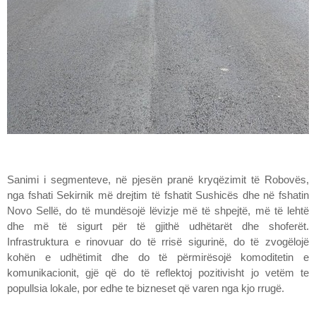
Sanimi i segmenteve, në pjesën pranë kryqëzimit të Robovës,
nga fshati Sekirnik më drejtim të fshatit Sushicës dhe në fshatin
Novo Sellë, do të mundësojë lëvizje më të shpejtë, më të lehtë
dhe më të sigurt për të gjithë udhëtarët dhe shoferët.
Infrastruktura e rinovuar do të rrisë sigurinë, do të zvogëlojë
kohën e udhëtimit dhe do të përmirësojë komoditetin e
komunikacionit, gjë që do të reflektoj pozitivisht jo vetëm te
popullsia lokale, por edhe te bizneset që varen nga kjo rrugë.