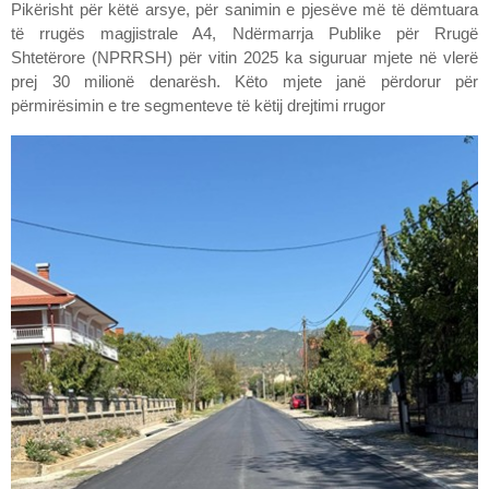
Pikërisht për këtë arsye, për sanimin e pjesëve më të dëmtuara
të rrugës magjistrale A4, Ndërmarrja Publike për Rrugë
Shtetërore (NPRRSH) për vitin 2025 ka siguruar mjete në vlerë
prej 30 milionë denarësh. Këto mjete janë përdorur për
përmirësimin e tre segmenteve të këtij drejtimi rrugor