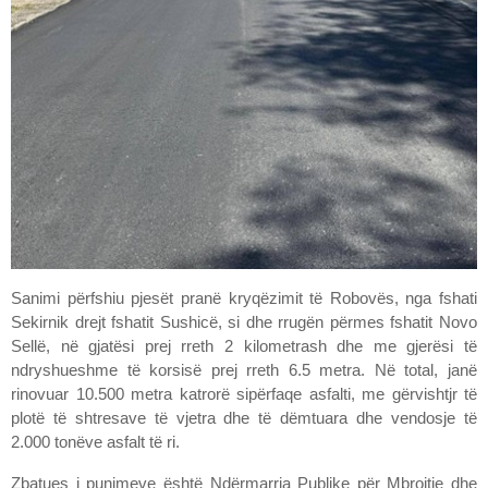
Sanimi përfshiu pjesët pranë kryqëzimit të Robovës, nga fshati
Sekirnik drejt fshatit Sushicë, si dhe rrugën përmes fshatit Novo
Sellë, në gjatësi prej rreth 2 kilometrash dhe me gjerësi të
ndryshueshme të korsisë prej rreth 6.5 metra. Në total, janë
rinovuar 10.500 metra katrorë sipërfaqe asfalti, me gërvishtjr të
plotë të shtresave të vjetra dhe të dëmtuara dhe vendosje të
2.000 tonëve asfalt të ri.
Zbatues i punimeve është Ndërmarrja Publike për Mbrojtje dhe