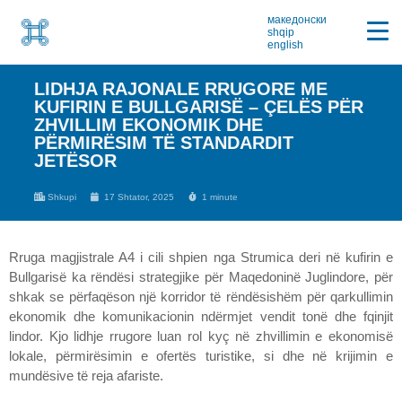
македонски
shqip
english
LIDHJA RAJONALE RRUGORE ME
KUFIRIN E BULLGARISË – ÇELËS PËR
ZHVILLIM EKONOMIK DHE
PËRMIRËSIM TË STANDARDIT
JETËSOR
Shkupi
17 Shtator, 2025
1 minute
Rruga magjistrale A4 i cili shpien nga Strumica deri në kufirin e
Bullgarisë ka rëndësi strategjike për Maqedoninë Juglindore, për
shkak se përfaqëson një korridor të rëndësishëm për qarkullimin
ekonomik dhe komunikacionin ndërmjet vendit tonë dhe fqinjit
lindor. Kjo lidhje rrugore luan rol kyç në zhvillimin e ekonomisë
lokale, përmirësimin e ofertës turistike, si dhe në krijimin e
mundësive të reja afariste.