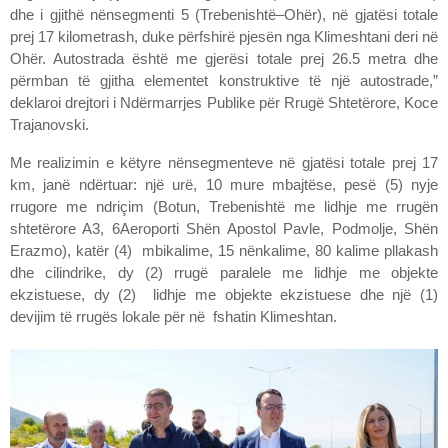
dhe i gjithë nënsegmenti 5 (Trebenishtë–Ohër), në gjatësi totale
prej 17 kilometrash, duke përfshirë pjesën nga Klimeshtani deri në
Ohër. Autostrada është me gjerësi totale prej 26.5 metra dhe
përmban të gjitha elementet konstruktive të një autostrade,”
deklaroi drejtori i Ndërmarrjes Publike për Rrugë Shtetërore, Koce
Trajanovski.
Me realizimin e këtyre nënsegmenteve në gjatësi totale prej 17
km, janë ndërtuar: një urë, 10 mure mbajtëse, pesë (5) nyje
rrugore me ndriçim (Botun, Trebenishtë me lidhje me rrugën
shtetërore A3, 6Aeroporti Shën Apostol Pavle, Podmolje, Shën
Erazmo), katër (4) mbikalime, 15 nënkalime, 80 kalime pllakash
dhe cilindrike, dy (2) rrugë paralele me lidhje me objekte
ekzistuese, dy (2) lidhje me objekte ekzistuese dhe një (1)
devijim të rrugës lokale për në fshatin Klimeshtan.