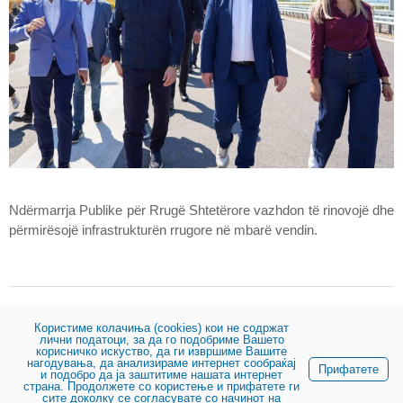
Ndërmarrja Publike për Rrugë Shtetërore vazhdon të rinovojë dhe
përmirësojë infrastrukturën rrugore në mbarë vendin.
Користиме колачиња (cookies) кои не содржат
Pjesë:
лични податоци, за да го подобриме Вашето
корисничко искуство, да ги извршиме Вашите
нагодувања, да анализираме интернет сообраќај
Прифатете
и подобро да ја заштитиме нашата интернет
© 2023, Ndërmarrja publike për rrugë shtetërore
страна. Продолжете со користење и прифатете ги
сите доколку се согласувате со начинот на