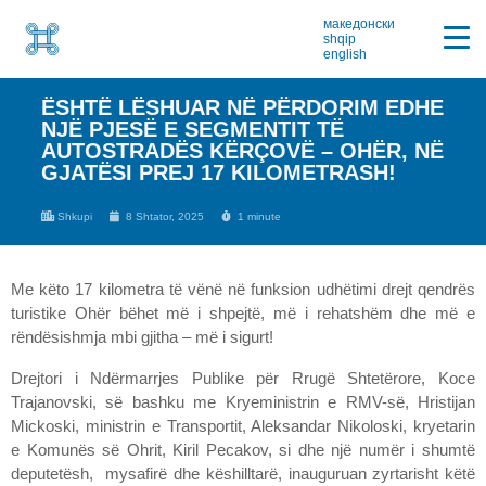
македонски
shqip
english
ËSHTË LËSHUAR NË PËRDORIM EDHE
NJË PJESË E SEGMENTIT TË
AUTOSTRADËS KËRÇOVË – OHËR, NË
GJATËSI PREJ 17 KILOMETRASH!
Shkupi
8 Shtator, 2025
1 minute
Me këto 17 kilometra të vënë në funksion udhëtimi drejt qendrës
turistike Ohër bëhet më i shpejtë, më i rehatshëm dhe më e
rëndësishmja mbi gjitha – më i sigurt!
Drejtori i Ndërmarrjes Publike për Rrugë Shtetërore, Koce
Trajanovski, së bashku me Kryeministrin e RMV-së, Hristijan
Mickoski, ministrin e Transportit, Aleksandar Nikoloski, kryetarin
e Komunës së Ohrit, Kiril Pecakov, si dhe një numër i shumtë
deputetësh, mysafirë dhe këshilltarë, inauguruan zyrtarisht këtë