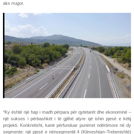
aks rrugor.
“Ky është një hap i madh përpara për qytetarët dhe ekonominë –
një sukses i përbashkët i të gjithë atyre që ishin pjesë e këtij
projekti. Konkretisht, kanë përfunduar punimet ndërtimore në dy
segmente: një pjesë e nënsegmentit 4 (Klimeshtan–Trebenishtë)