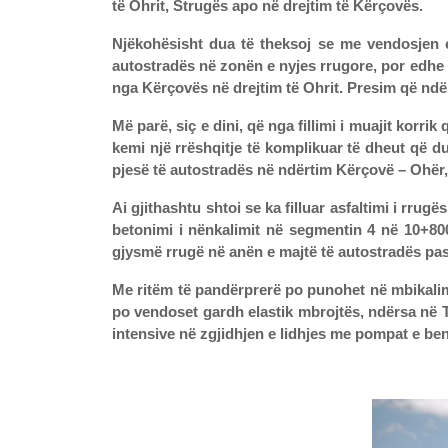
të Ohrit, Strugës apo në drejtim të Kërçovës.
Njëkohësisht dua të theksoj se me vendosjen e
autostradës në zonën e nyjes rrugore, por edhe 
nga Kërçovës në drejtim të Ohrit. Presim që ndër
Më parë, siç e dini, që nga fillimi i muajit korri
kemi një rrëshqitje të komplikuar të dheut që d
pjesë të autostradës në ndërtim Kërçovë – Ohër,’
Ai gjithashtu shtoi se ka filluar asfaltimi i rr
betonimi i nënkalimit në segmentin 4 në 10+800
gjysmë rrugë në anën e majtë të autostradës pa
Me ritëm të pandërprerë po punohet në mbikalim
po vendoset gardh elastik mbrojtës, ndërsa në
intensive në zgjidhjen e lidhjes me pompat e be