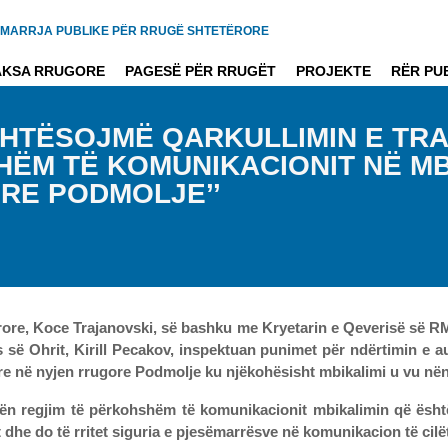
MARRJA PUBLIKE PËR RRUGË SHTETËRORE
AKSA RRUGORE
PAGESË PËR RRUGËT
PROJEKTE
RËR PU
EHTËSOJMË QARKULLIMIN E TR
HËM TË KOMUNIKACIONIT NË MB
RE PODMOLJE’’
ore, Koce Trajanovski, së bashku me Kryetarin e Qeverisë së RMV-
 së Ohrit, Kirill Pecakov, inspektuan punimet për ndërtimin e 
re në nyjen rrugore Podmolje ku njëkohësisht mbikalimi u vu në
n regjim të përkohshëm të komunikacionit mbikalimin që është
dhe do të rritet siguria e pjesëmarrësve në komunikacion të cilët