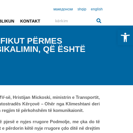
македонски
shqip
english
BLIKUN
KONTAKT
Open 
AFIKUT PËRMES
IKALIMIN, QË ËSHTË
së, Hristijan Mickoski, ministrin e Transportit,
autostradës Kërçovë – Ohër nga Klimeshtani deri
n regjim të përkohshëm të komunikaionit.
 pjesë e nyjes rrugore Podmolje, me çka do të
 e përdorin këtë nyje rrugore çdo ditë në drejtim