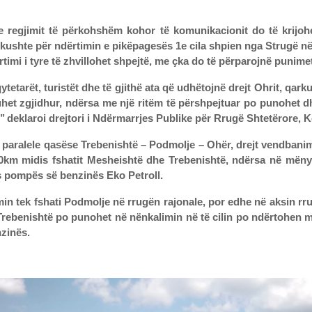
 regjimit të përkohshëm kohor të komunikacionit do të krijohe
kushte për ndërtimin e pikëpagesës 1e cila shpien nga Strugë në 
timi i tyre të zhvillohet shpejtë, me çka do të përparojnë punim
k qytetarët, turistët dhe të gjithë ata që udhëtojnë drejt Ohrit, q
uhet zgjidhur, ndërsa me një ritëm të përshpejtuar po punohet dh
’ deklaroi drejtori i Ndërmarrjes Publike për Rrugë Shtetërore, 
ugës paralele qasëse Trebenishtë – Podmolje – Ohër, drejt vendba
km midis fshatit Mesheishtë dhe Trebenishtë, ndërsa në mënyrë
s pompës së benzinës Eko Petroll.
in tek fshati Podmolje në rrugën rajonale, por edhe në aksin rr
 Trebenishtë po punohet në nënkalimin në të cilin po ndërtohen
nzinës.