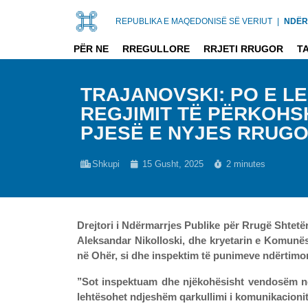
REPUBLIKA E MAQEDONISË SË VERIUT
|
NDËR
PËR NE
RREGULLORE
RRJETI RRUGOR
T
TRAJANOVSKI: PO E L
REGJIMIT TË PËRKOHS
PJESË E NYJES RRUGO
Shkupi
15 Gusht, 2025
2 minutes
Drejtori i Ndërmarrjes Publike për Rrugë Shtetër
Aleksandar Nikolloski, dhe kryetarin e Komunës
në Ohër, si dhe inspektim të punimeve ndërtimo
’’Sot inspektuam dhe njëkohësisht vendosëm në
lehtësohet ndjeshëm qarkullimi i komunikacionit 