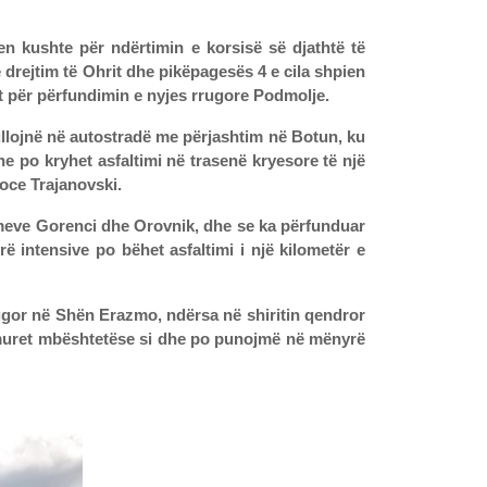
n kushte për ndërtimin e korsisë së djathtë të
drejtim të Ohrit dhe pikëpagesës 4 e cila shpien
et për përfundimin e nyjes rrugore Podmolje.
arkullojnë në autostradë me përjashtim në Botun, ku
e po kryhet asfaltimi në trasenë kryesore të një
Koce Trajanovski.
nimeve Gorenci dhe Orovnik, dhe se ka përfunduar
 intensive po bëhet asfaltimi i një kilometër e
ugor në Shën Erazmo, ndërsa në shiritin qendror
 muret mbështetëse si dhe po punojmë në mënyrë