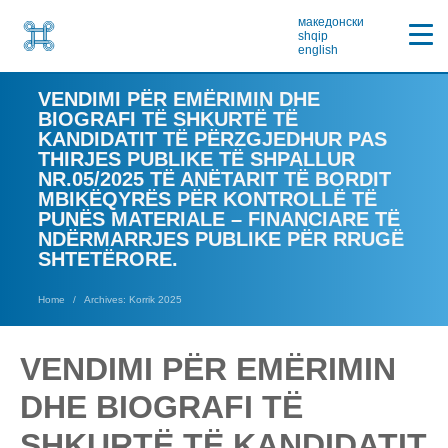
македонски
shqip
english
VENDIMI PËR EMËRIMIN DHE
BIOGRAFI TË SHKURTË TË
KANDIDATIT TË PËRZGJEDHUR PAS
THIRJES PUBLIKE TË SHPALLUR
NR.05/2025 TË ANËTARIT TË BORDIT
MBIKËQYRËS PËR KONTROLLË TË
PUNËS MATERIALE – FINANCIARE TË
NDËRMARRJES PUBLIKE PËR RRUGË
SHTETËRORE.
Home
Archives: Korrik 2025
VENDIMI PËR EMËRIMIN
DHE BIOGRAFI TË
SHKURTË TË KANDIDATIT