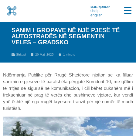
македонски
shqip
english
SANIM I GROPAVE NË NJË PJESË TË
AUTOSTRADËS NË SEGMENTIN
VELES – GRADSKO
Shkupi
20 Maj, 2025
1 minute
Ndërmarrja Publike për Rrugë Shtetërore njofton se ka filluar
sanimin e pjesëve të parafshëta përgjatë Korridorit 10, me qëllim
të rritjes së sigurisë në komunikacion, i cili bëhet dukshëm më i
frekuentuar në prag të verës dhe pushimeve vjetore, kur vendi
ynë është një nga rrugët kryesore tranzit për një numër të madh
turistësh.