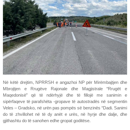
Në këtë drejtim, NPRRSH e angazhoi NP për Mirëmbajtjen dhe
Mbrojtjen e Rrugëve Rajonale dhe Magjistrale “Rrugët e
Maqedonisë” që të ndërhyjë dhe të fillojë me sanimin e
sipërfaqeve të parafshëta -gropave të autostradës në segmentin
Veles – Gradsko, në urën pas pompës së benzinës “Dadi. Sanimi
do të zhvillohet në të dy anët e urës, në hyrje dhe dalje, dhe
gjithashtu do të sanohen edhe gropat goditëse.