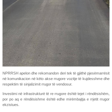
NPRRSH apelon dhe rekomandon deri tek të gjiithë pjesëmarrësit
në komunikacion në këto akse rrugore vozitje të kujdesshme dhe
respektim të sinjalizimit rrugor të vendosur.
Investimi në infrastrukturë të re rrugore është tejet i rëndësishëm,
por po aq e rëndësishme është edhe mirëmbajtja e rrjetit rrugor
ekzistues.