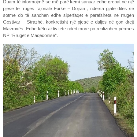
Duam të informojmë se më parë kemi sanuar edhe gropat në një
pjesë të rrugës rajonale Furkë – Dojran , ndërsa gjatë ditës së
sotme do të sanohen edhe sipërfaqet e parafshëta në rrugën
Gostivar – Strazhë, konkretisht një pjesë e daljes që çon drejt
Mavrovës. Edhe këto aktivitete ndërtimore po realizohen përmes
NP “Rrugët e Maqedonisë”.