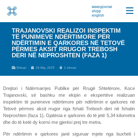
македонски
shqip
english
TRAJANOVSKI REALIZOI INSPEKTIM
TË PUNIMEVE NDËRTIMORE PËR
NDËRTIMIN E QARKORES NË TETOVË
PËRMES AKSIT RRUGOR TREBOSH
DERI NË NEPROSHTEN (FAZA 1)
Shkupi
19 Maj, 2025
1 minute
Drejtori i Ndërmarrjes Publike për Rrugë Shtetërore, Koce
Trajanovski, së bashku me ekipin e ekspertëve realizuan
inspektim të punimeve ndërtimore për ndërtimin e qarkores në
Tetovë përmes aksit rrugor nga fshati Trebosh deri në fshatin
Neproshten (faza 1). Gjatësia e qarkores do të jetë 5,34 kilometra
dhe do të ketë dy korrsi me gjerësi prej tre metra.
Për ndërtimin e qarkores janë siguruar mjete nga buxheti i