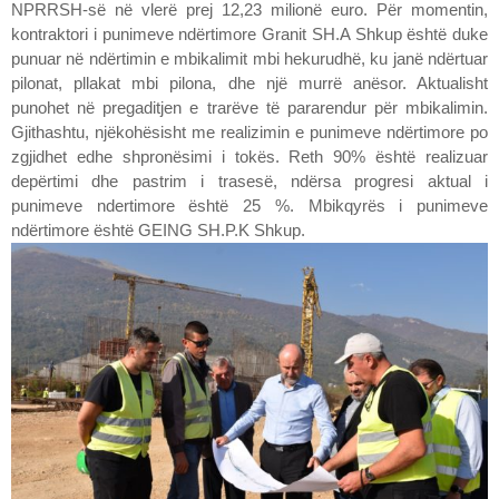
NPRRSH-së në vlerë prej 12,23 milionë euro. Për momentin,
kontraktori i punimeve ndërtimore Granit SH.A Shkup është duke
punuar në ndërtimin e mbikalimit mbi hekurudhë, ku janë ndërtuar
pilonat, pllakat mbi pilona, dhe një murrë anësor. Aktualisht
punohet në pregaditjen e trarëve të pararendur për mbikalimin.
Gjithashtu, njëkohësisht me realizimin e punimeve ndërtimore po
zgjidhet edhe shpronësimi i tokës. Reth 90% është realizuar
depërtimi dhe pastrim i trasesë, ndërsa progresi aktual i
punimeve ndertimore është 25 %. Mbikqyrës i punimeve
ndërtimore është GEING SH.P.K Shkup.