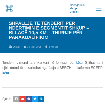
македонски
shqip
english
SHPALLJE TË TENDERIT PËR
NDËRTIMIN E SEGMENTIT SHKUP –
BLLACË 10,5 KM – THIRRJE PËR
PARAKUALIFIKIM
Shkupi
19 Maj, 2025
1 minute
Tenderin , mund ta shkarkoni në formatin pdf
këtu
. Gjithashtu i
njëjti mund të shkarkohet nga faqja e BERZH – platforma ECEPP
këtu
.
Pjesë: