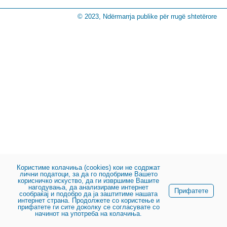
© 2023, Ndërmarrja publike për rrugë shtetërore
Користиме колачиња (cookies) кои не содржат
лични податоци, за да го подобриме Вашето
корисничко искуство, да ги извршиме Вашите
нагодувања, да анализираме интернет
Прифатете
сообраќај и подобро да ја заштитиме нашата
интернет страна. Продолжете со користење и
прифатете ги сите доколку се согласувате со
начинот на употреба на колачиња.