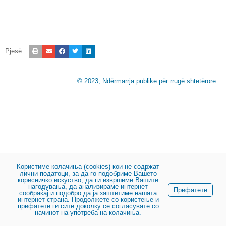
Pjesë:
© 2023, Ndërmarrja publike për rrugë shtetërore
Користиме колачиња (cookies) кои не содржат
лични податоци, за да го подобриме Вашето
корисничко искуство, да ги извршиме Вашите
нагодувања, да анализираме интернет
Прифатете
сообраќај и подобро да ја заштитиме нашата
интернет страна. Продолжете со користење и
прифатете ги сите доколку се согласувате со
начинот на употреба на колачиња.