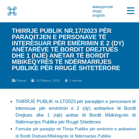
македонски
shqip
english
THIRRJE PUBLIK NR.17/2023 PËR
PARAQITJEN E PERSONAVE TË
INTERESUAR PËR EMËRIMIN E 2 (DY)
ANËTARËVE TË BORDIT DREJTUES
DHE 1 (NJË) ANËTAR TË BORDIT
MBIKËQYRËS TË NDËRMARRJES
PUBLIKE PËR RRUGË SHTETËRORE
Shkupi
14 Dhjetor, 2023
1 minute
THIRRJE PUBLIK nr.17/2023 për paraqitjen e personave të
interesuar për emërimin e 2 (dy) anëtarëve të Bordit
Drejtues dhe 1 (një) anëtar të Bordit Mbikëqyrës të
Ndërmarrjes Publike për Rrugë Shtetërore
Formular për paraqitje në Thirrje Publike për emërimin e anëtarëve
të Bordit Drejtues/Mbikëqyrës të Ndërmarrjes Publike