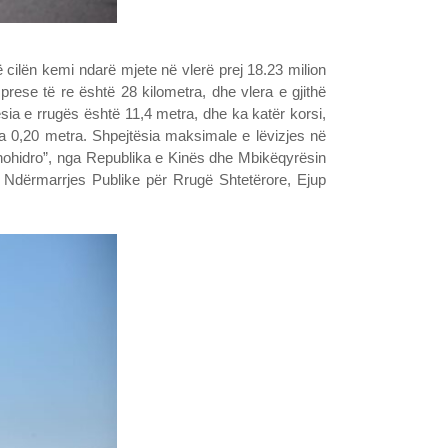
 cilën kemi ndarë mjete në vlerë prej 18.23 milion
rese të re është 28 kilometra, dhe vlera e gjithë
ësia e rrugës është 11,4 metra, dhe ka katër korsi,
ga 0,20 metra. Shpejtësia maksimale e lëvizjes në
Sinohidro”, nga Republika e Kinës dhe Mbikëqyrësin
i Ndërmarrjes Publike për Rrugë Shtetërore, Ejup