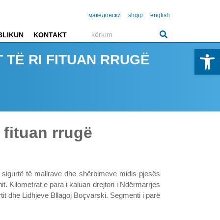
македонски
shqip
english
BLIKUN
KONTAKT
Open 
 TË RI FITUAN RRUGË
i fituan rrugë
të sigurtë të mallrave dhe shërbimeve midis pjesës
t. Kilometrat e para i kaluan drejtori i Ndërmarrjes
it dhe Lidhjeve Bllagoj Boçvarski. Segmenti i parë