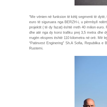
“Me vënien në funksion të këtij segmenti të dytë,
euro të siguruara nga BERZH-i, u përmbyll ndërti
projektit ( të dy fazat) është rreth 40 milion eur
dhe atë nga dy korsi trafiku prej 3,5 metra dhe 
rrugën ekspres është 110 kilometra në orë. Më lej
“Patinvest Enginering” Sh.A Sofia, Republika e 
Rustemi.