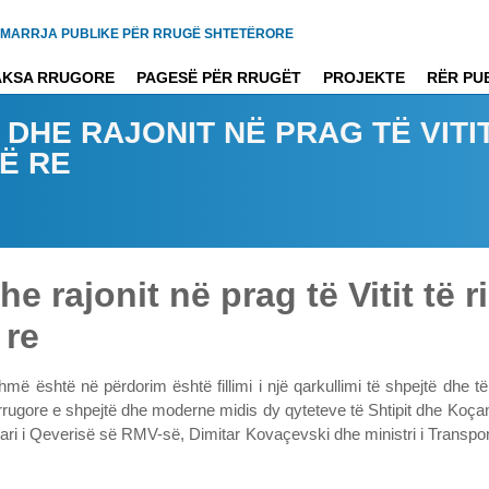
MARRJA PUBLIKE PËR RRUGË SHTETËRORE
AKSA RRUGORE
PAGESË PËR RRUGËT
PROJEKTE
RËR PU
DHE RAJONIT NË PRAG TË VITIT
Ë RE
e rajonit në prag të Vitit të r
 re
më është në përdorim është fillimi i një qarkullimi të shpejtë dhe 
e rrugore e shpejtë dhe moderne midis dy qyteteve të Shtipit dhe Koçani
ari i Qeverisë së RMV-së, Dimitar Kovaçevski dhe ministri i Transport