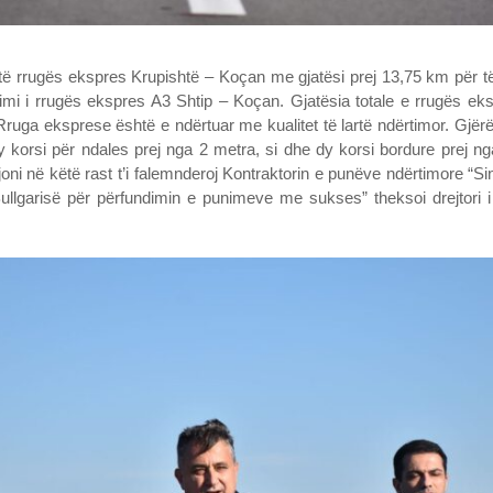
 të rrugës ekspres Krupishtë – Koçan me gjatësi prej 13,75 km për të
mi i rrugës ekspres A3 Shtip – Koçan. Gjatësia totale e rrugës eksp
o. Rruga eksprese është e ndërtuar me kualitet të lartë ndërtimor. Gjër
dy korsi për ndales prej nga 2 metra, si dhe dy korsi bordure prej n
oni në këtë rast t’i falemnderoj Kontraktorin e punëve ndërtimore “
Bullgarisë për përfundimin e punimeve me sukses” theksoi drejtori 