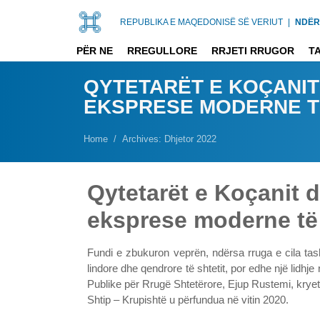
REPUBLIKA E MAQEDONISË SË VERIUT
|
NDËR
PËR NE
RREGULLORE
RRJETI RRUGOR
T
QYTETARËT E KOÇANIT 
EKSPRESE MODERNE T
Home
Archives: Dhjetor 2022
Qytetarët e Koçanit dh
eksprese moderne të
Fundi e zbukuron veprën, ndërsa rruga e cila tash
lindore dhe qendrore të shtetit, por edhe një lidhj
Publike për Rrugë Shtetërore, Ejup Rustemi, kryet
Shtip – Krupishtë u përfundua në vitin 2020.