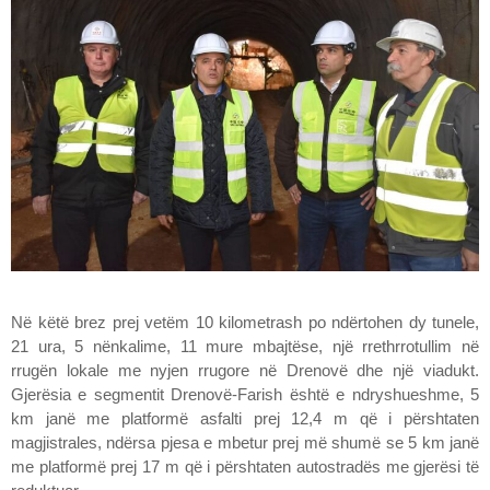
Në këtë brez prej vetëm 10 kilometrash po ndërtohen dy tunele,
21 ura, 5 nënkalime, 11 mure mbajtëse, një rrethrrotullim në
rrugën lokale me nyjen rrugore në Drenovë dhe një viadukt.
Gjerësia e segmentit Drenovë-Farish është e ndryshueshme, 5
km janë me platformë asfalti prej 12,4 m që i përshtaten
magjistrales, ndërsa pjesa e mbetur prej më shumë se 5 km janë
me platformë prej 17 m që i përshtaten autostradës me gjerësi të