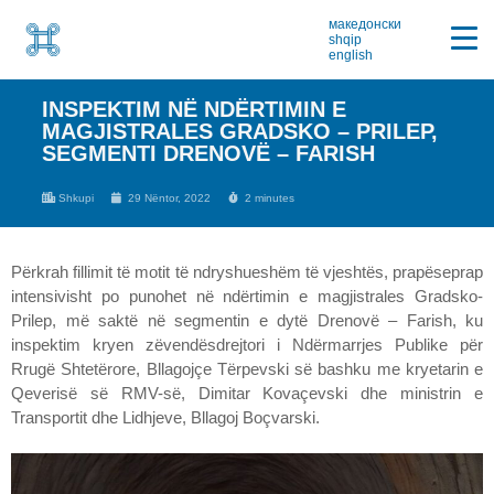
македонски
shqip
english
INSPEKTIM NË NDËRTIMIN E
MAGJISTRALES GRADSKO – PRILEP,
SEGMENTI DRENOVË – FARISH
Shkupi
29 Nëntor, 2022
2 minutes
Përkrah fillimit të motit të ndryshueshëm të vjeshtës, prapëseprap
intensivisht po punohet në ndërtimin e magjistrales Gradsko-
Prilep, më saktë në segmentin e dytë Drenovë – Farish, ku
inspektim kryen zëvendësdrejtori i Ndërmarrjes Publike për
Rrugë Shtetërore, Bllagojçe Tërpevski së bashku me kryetarin e
Qeverisë së RMV-së, Dimitar Kovaçevski dhe ministrin e
Transportit dhe Lidhjeve, Bllagoj Boçvarski.