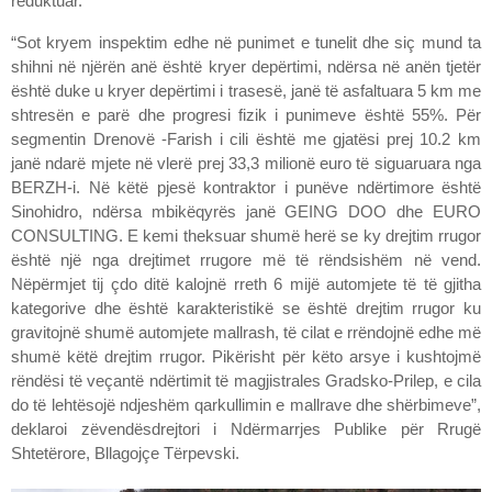
reduktuar.
“Sot kryem inspektim edhe në punimet e tunelit dhe siç mund ta
shihni në njërën anë është kryer depërtimi, ndërsa në anën tjetër
është duke u kryer depërtimi i trasesë, janë të asfaltuara 5 km me
shtresën e parë dhe progresi fizik i punimeve është 55%. Për
segmentin Drenovë -Farish i cili është me gjatësi prej 10.2 km
janë ndarë mjete në vlerë prej 33,3 milionë euro të siguaruara nga
BERZH-i. Në këtë pjesë kontraktor i punëve ndërtimore është
Sinohidro, ndërsa mbikëqyrës janë GEING DOO dhe EURO
CONSULTING. E kemi theksuar shumë herë se ky drejtim rrugor
është një nga drejtimet rrugore më të rëndsishëm në vend.
Nëpërmjet tij çdo ditë kalojnë rreth 6 mijë automjete të të gjitha
kategorive dhe është karakteristikë se është drejtim rrugor ku
gravitojnë shumë automjete mallrash, të cilat e rrëndojnë edhe më
shumë këtë drejtim rrugor. Pikërisht për këto arsye i kushtojmë
rëndësi të veçantë ndërtimit të magjistrales Gradsko-Prilep, e cila
do të lehtësojë ndjeshëm qarkullimin e mallrave dhe shërbimeve”,
deklaroi zëvendësdrejtori i Ndërmarrjes Publike për Rrugë
Shtetërore, Bllagojçe Tërpevski.