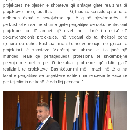
projektues në pjesën e shpateve që shfaqet gjatë realizimit të
projekteve me ç’rast tha: “ Gjithashtu konsideroj se në të
ardhmen është e nevojshme që të gjithë pjesëmarrësit të
përkushtohen sa më shumë gjatë përgatitjes së dokumentacionit
projektues që të arrihet një nivel më i lartë i cilësisë së
dokumentacionit projektues, në veçanti do ta theksoj edhe
njëherë se duhet kushtuar më shumë vëmendje në pjesën e
projektimit të shpateve. Vlerësoj se tubimet e tilla janë një
mundësi reale që përfaqësuesit profesional të shkëmbejnë
përvoja me qëllim për t’i tejkaluar problemet që dalin gjatë
realizimit të projekteve. Bashkëpunimi më i madh në të gjitha
fazat e përgatitjes së projekteve është i një rëndësie të vaçantë
për tejkalimin në kohë të çdo lloj pengese.”