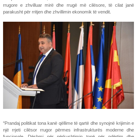
rrugore e zhvilluar mirë dhe rrugë më cilësore, të cilat janë
parakusht për rritjen dhe zhvillimin ekonomik të vendit.
“Prandaj politikat tona kanë qëllime të qartë dhe synojnë krijimin e
një rrjeti cilësor rrugor përmes infrastrukturës moderne dhe
funcionale. Dëshmi për përkushtimin tonë për ndërtim dhe