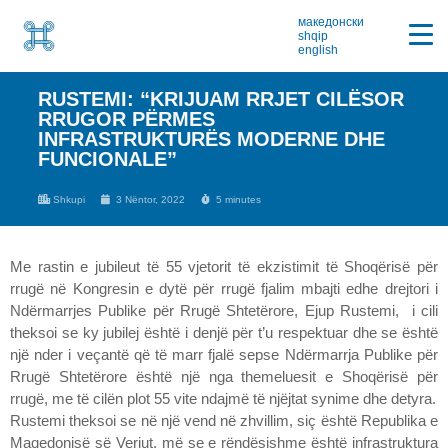
македонски
shqip
english
RUSTEMI: “KRIJUAM RRJET CILËSOR
RRUGOR PËRMES
INFRASTRUKTURËS MODERNE DHE
FUNCIONALE”
Shkupi
3 Nëntor, 2022
5 minutes
Me rastin e jubileut të 55 vjetorit të ekzistimit të Shoqërisë për
rrugë në Kongresin e dytë për rrugë fjalim mbajti edhe drejtori i
Ndërmarrjes Publike për Rrugë Shtetërore, Ejup Rustemi, i cili
theksoi se ky jubilej është i denjë për t’u respektuar dhe se është
një nder i veçantë që të marr fjalë sepse Ndërmarrja Publike për
Rrugë Shtetërore është një nga themeluesit e Shoqërisë për
rrugë, me të cilën plot 55 vite ndajmë të njëjtat synime dhe detyra.
Rustemi theksoi se në një vend në zhvillim, siç është Republika e
Maqedonisë së Veriut, më se e rëndësishme është infrastruktura