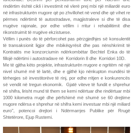
rindërtim është cikli i investimit në vlerë prej mbi një miliardë euro
në infrastrukturën rrugore që po zhvillohet në vend dhe që vihet re
përmes ndërtimit të autostradave, magjistraleve si dhe të disa
rrugëve rajonale, por edhe vëllim i rritur i rehabilitimit dhe
rikonstruimit të rrugëve ekzistuese.
Vëllim i punës do të përforcohet pas përzgjedhjes së konsulentit
të transaksionit ligjor dhe mbikëqyrësit dhe pas nënshkrimit të
Kontratës me konzorciumin ndërkombëtar Bechtel Enka do të
fillojë ndërtimi i autostradave në Korridorin 8 dhe Korridori 10D.
Me të gjitha këto projekte, infrastrukturën rrugore e ngritëm në një
nivel shumë më të lartë, dhe e gjithë kjo nënkupton mundësi të
tërheqjes së investitorëve të rinj, por edhe rritjen e konkurencës
së vendit në tregun ekonomik. Gjatë viteve të fundit e shprehur
në shifra, lirisht mund të them se kemi ndërtuar dhe rindërtuar mbi
1000 kilometra rrugë dhe përfshimë më shumë se 60 drejtime
rrugore ndërsa e shprehur në shifra kemi investuar mbi një miliard
euro’’, potencoi drejtori i Ndërmarrjes Publike për Rrugë
Shtetërore, Ejup Rustemi.