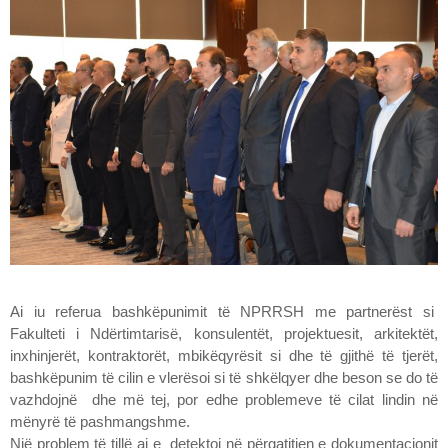
Ai iu referua bashkëpunimit të NPRRSH me partnerëst si
Fakulteti i Ndërtimtarisë, konsulentët, projektuesit, arkitektët,
inxhinjerët, kontraktorët, mbikëqyrësit si dhe të gjithë të tjerët,
bashkëpunim të cilin e vlerësoi si të shkëlqyer dhe beson se do të
vazhdojnë dhe më tej, por edhe problemeve të cilat lindin në
mënyrë të pashmangshme.
Një problem të tillë ai e detektoi në përgatitjen e dokumentacionit