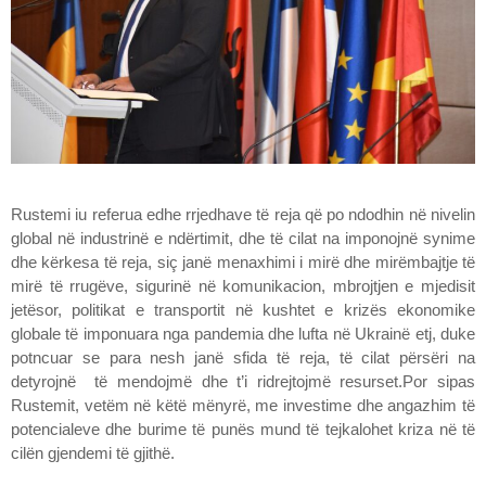
Rustemi iu referua edhe rrjedhave të reja që po ndodhin në nivelin
global në industrinë e ndërtimit, dhe të cilat na imponojnë synime
dhe kërkesa të reja, siç janë menaxhimi i mirë dhe mirëmbajtje të
mirë të rrugëve, sigurinë në komunikacion, mbrojtjen e mjedisit
jetësor, politikat e transportit në kushtet e krizës ekonomike
globale të imponuara nga pandemia dhe lufta në Ukrainë etj, duke
potncuar se para nesh janë sfida të reja, të cilat përsëri na
detyrojnë të mendojmë dhe t’i ridrejtojmë resurset.Por sipas
Rustemit, vetëm në këtë mënyrë, me investime dhe angazhim të
potencialeve dhe burime të punës mund të tejkalohet kriza në të
cilën gjendemi të gjithë.