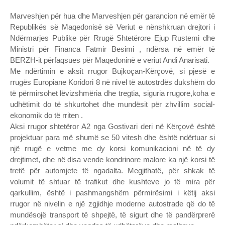
Marveshjen për hua dhe Marveshjen për garancion në emër të
Republikës së Maqedonisë së Veriut e nënshkruan drejtori i
Ndërmarjes Publike për Rrugë Shtetërore Ejup Rustemi dhe
Ministri për Financa Fatmir Besimi , ndërsa në emër të
BERZH-it përfaqsues për Maqedoninë e veriut Andi Anarisati.
Me ndërtimin e aksit rrugor Bujkoçan-Kërçovë, si pjesë e
rrugës Europiane Koridori 8 në nivel të autostrdës dukshëm do
të përmirsohet lëvizshmëria dhe tregtia, siguria rrugore,koha e
udhëtimit do të shkurtohet dhe mundësit për zhvillim social-
ekonomik do të rriten .
Aksi rrugor shtetëror A2 nga Gostivari deri në Kërçovë është
projektuar para më shumë se 50 vitesh dhe është ndërtuar si
një rrugë e vetme me dy korsi komunikacioni në të dy
drejtimet, dhe në disa vende kondrinore malore ka një korsi të
tretë për automjete të ngadalta. Megjithatë, për shkak të
volumit të shtuar të trafikut dhe kushteve jo të mira për
qarkullim, është i pashmangshëm përmirësimi i këtij aksi
rrugor në nivelin e një zgjidhje moderne autostrade që do të
mundësojë transport të shpejtë, të sigurt dhe të pandërprerë