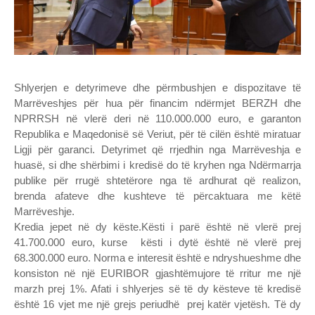
Shlyerjen e detyrimeve dhe përmbushjen e dispozitave të
Marrëveshjes për hua për financim ndërmjet BERZH dhe
NPRRSH në vlerë deri në 110.000.000 euro, e garanton
Republika e Maqedonisë së Veriut, për të cilën është miratuar
Ligji për garanci. Detyrimet që rrjedhin nga Marrëveshja e
huasë, si dhe shërbimi i kredisë do të kryhen nga Ndërmarrja
publike për rrugë shtetërore nga të ardhurat që realizon,
brenda afateve dhe kushteve të përcaktuara me këtë
Marrëveshje.
Kredia jepet në dy këste.Kësti i parë është në vlerë prej
41.700.000 euro, kurse kësti i dytë është në vlerë prej
68.300.000 euro. Norma e interesit është e ndryshueshme dhe
konsiston në një EURIBOR gjashtëmujore të rritur me një
marzh prej 1%. Afati i shlyerjes së të dy kësteve të kredisë
është 16 vjet me një grejs periudhë prej katër vjetësh. Të dy