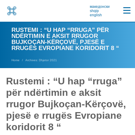
македонски
shqip
english
RUSTEMI : “U HAP “RRUGA” PËR
NDËRTIMIN E AKSIT RRUGOR
BUJKOÇAN-KËRÇOVË, PJESË E
RRUGËS EVROPIANE KORIDORIT 8 “
Home
Archives: Dhjetor 2021
Rustemi : “U hap “rruga”
për ndërtimin e aksit
rrugor Bujkoçan-Kërçovë,
pjesë e rrugës Evropiane
koridorit 8 “