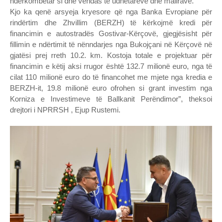
ndërkombëtar si dhe vendas të udhëtarëve dhe mallrave.
Kjo ka qenë arsyeja kryesore që nga Banka Evropiane për
rindërtim dhe Zhvillim (BERZH) të kërkojmë kredi për
financimin e autostradës Gostivar-Kërçovë, gjegjësisht për
fillimin e ndërtimit të nënndarjes nga Bukojçani në Kërçovë në
gjatësi prej rreth 10.2. km. Kostoja totale e projektuar për
financimin e këtij aksi rrugor është 132.7 milionë euro, nga të
cilat 110 milionë euro do të financohet me mjete nga kredia e
BERZH-it, 19.8 milionë euro ofrohen si grant investim nga
Korniza e Investimeve të Ballkanit Perëndimor”, theksoi
drejtori i NPRRSH , Ejup Rustemi.