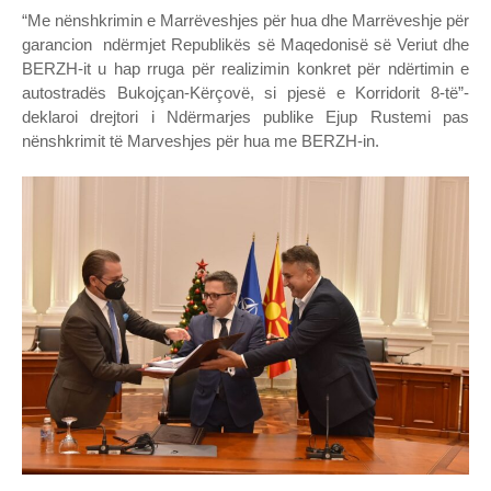
“Me nënshkrimin e Marrëveshjes për hua dhe Marrëveshje për
garancion ndërmjet Republikës së Maqedonisë së Veriut dhe
BERZH-it u hap rruga për realizimin konkret për ndërtimin e
autostradës Bukojçan-Kërçovë, si pjesë e Korridorit 8-të”-
deklaroi drejtori i Ndërmarjes publike Ejup Rustemi pas
nënshkrimit të Marveshjes për hua me BERZH-in.