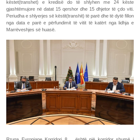
këstet(transhet) e kredisë do të shlyhen me 24 këste
gjashtëmujore në datat 15 qershor dhe 15 dhjetor të çdo viti.
Periudha e shlyerjes së këstit(transhit) të parë dhe të dytë fillon
nga data e parë e përfundimit të vitit të katërt nga lidhja e
Marrëveshjes së huasë.
Rruga Evropiane Korridori 8 është një korridor shumë i