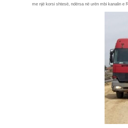
me një korsi shtesë, ndërsa në urën mbi kanalin e R