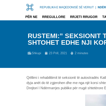
REPUBLIKA E MAQEDONISË SË VERIUT
|
NDËR
PËR NE
RREGULLORE
RRJETI RRUGOR
T
RUSTEMI:” SEKSIONIT
SHTOHET EDHE NJI KO
Shkupi
23 Prill, 2021
2 minutes
Qëllimi i rehabilitimit të seksionit të autostradës Ka
dyja anët do të zgjerohen dhe me nga një korsi shtes
Drejtori I Ndërmarrjes publike për rrugë shtetërore 