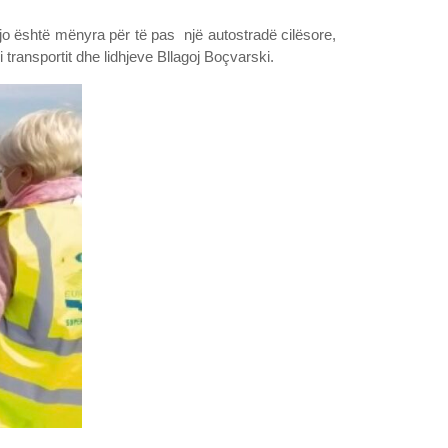
kjo është mënyra për të pas një autostradë cilësore,
 transportit dhe lidhjeve Bllagoj Boçvarski.