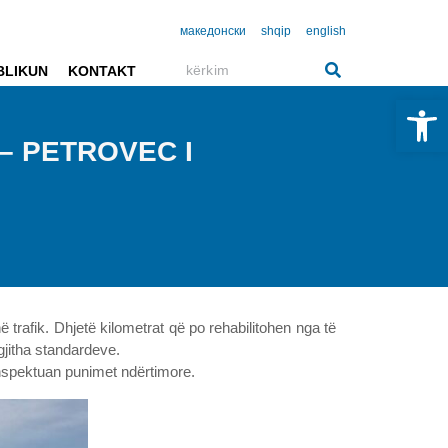
македонски
shqip
english
BLIKUN
KONTAKT
Open 
– PETROVEC I
në trafik. Dhjetë kilometrat që po rehabilitohen nga të
gjitha standardeve.
 inspektuan punimet ndërtimore.