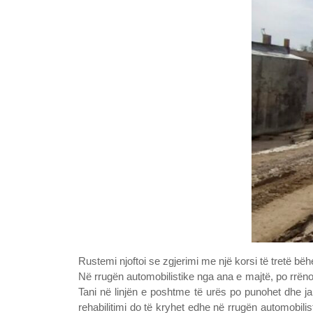
Rustemi njoftoi se zgjerimi me një korsi të tretë bë
Në rrugën automobilistike nga ana e majtë, po rrën
Tani në linjën e poshtme të urës po punohet dhe ja
rehabilitimi do të kryhet edhe në rrugën automobili