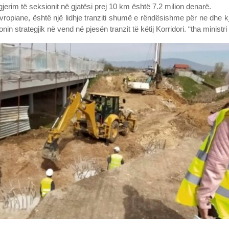
zgjerim të seksionit në gjatësi prej 10 km është 7.2 milion denarë.
 Evropiane, është një lidhje tranziti shumë e rëndësishme për ne dhe 
strategjik në vend në pjesën tranzit të këtij Korridori. “tha ministri i