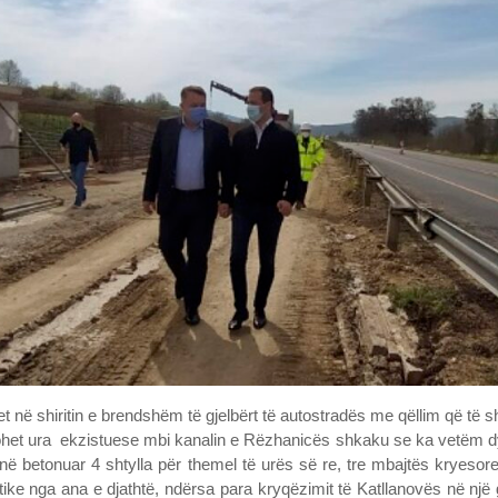
het në shiritin e brendshëm të gjelbërt të autostradës me qëllim që të
ohet ura ekzistuese mbi kanalin e Rëzhanicës shkaku se ka vetëm dy k
në betonuar 4 shtylla për themel të urës së re, tre mbajtës kryesore
stike nga ana e djathtë, ndërsa para kryqëzimit të Katllanovës në një 