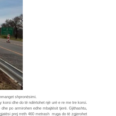
 shmanget shpronësimi.
orsi dhe do të ndërtohet një urë e re me tre korsi.
 dhe po armirohen edhe mbajtësit tjerë. Gjithashtu,
gjatësi prej rreth 460 metrash rruga do të zgjerohet