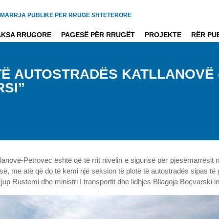
MARRJA PUBLIKE PËR RRUGË SHTETËRORE
AKSA RRUGORE
PAGESË PËR RRUGËT
PROJEKTE
RËR PU
 TË AUTOSTRADËS KATLLANOVË 
RSI”
tllanovë-Petrovec është që të rrit nivelin e sigurisë për pjesëmarrësit 
ë, me atë që do të kemi një seksion të plotë të autostradës sipas të 
Ejup Rustemi dhe ministri I transportit dhe lidhjes Bllagoja Boçvarski