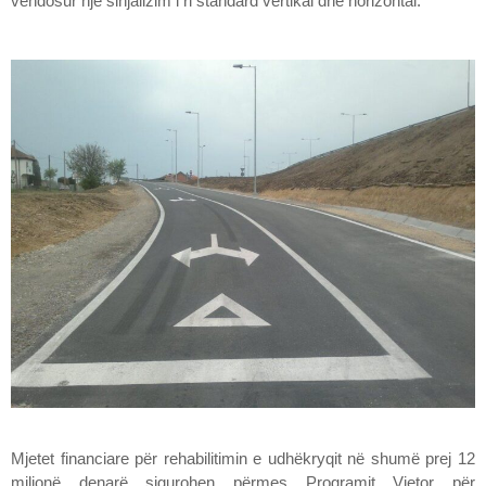
vendosur një sinjalizim i ri standard vertikal dhe horizontal.
Mjetet financiare për rehabilitimin e udhëkryqit në shumë prej 12
milionë denarë sigurohen përmes Programit Vjetor për