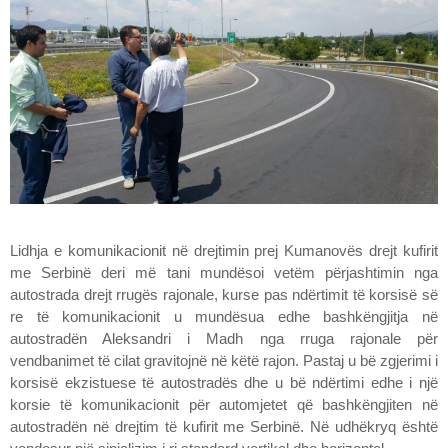
Lidhja e komunikacionit në drejtimin prej Kumanovës drejt kufirit
me Serbinë deri më tani mundësoi vetëm përjashtimin nga
autostrada drejt rrugës rajonale, kurse pas ndërtimit të korsisë së
re të komunikacionit u mundësua edhe bashkëngjitja në
autostradën Aleksandri i Madh nga rruga rajonale për
vendbanimet të cilat gravitojnë në këtë rajon. Pastaj u bë zgjerimi i
korsisë ekzistuese të autostradës dhe u bë ndërtimi edhe i një
korsie të komunikacionit për automjetet që bashkëngjiten në
autostradën në drejtim të kufirit me Serbinë. Në udhëkryq është