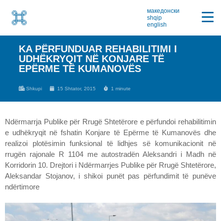
македонски
shqip
english
KA PËRFUNDUAR REHABILITIMI I
UDHËKRYQIT NË KONJARE TË
EPËRME TË KUMANOVËS
Shkupi
15 Shtator, 2015
1 minute
Ndërmarrja Publike për Rrugë Shtetërore e përfundoi rehabilitimin
e udhëkryqit në fshatin Konjare të Epërme të Kumanovës dhe
realizoi plotësimin funksional të lidhjes së komunikacionit në
rrugën rajonale R 1104 me autostradën Aleksandri i Madh në
Korridorin 10. Drejtori i Ndërmarrjes Publike për Rrugë Shtetërore,
Aleksandar Stojanov, i shikoi punët pas përfundimit të punëve
ndërtimore