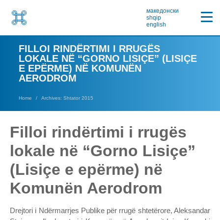
македонски
shqip
english
FILLOI RINDËRTIMI I RRUGËS
LOKALE NË “GORNO LISIÇE” (LISIÇE
E EPËRME) NË KOMUNËN
AERODROM
Home
Archives: Shtator 2015
Filloi rindërtimi i rrugës
lokale në “Gorno Lisiçe”
(Lisiçe e epërme) në
Komunën Aerodrom
Drejtori i Ndërmarrjes Publike për rrugë shtetërore, Aleksandar