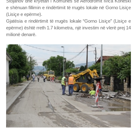
Stojanov dhe kryetari i Komunës së Aerodromit Ivica Koneski
e shënuan fillimin e rindërtimit të rrugës lokale në Gorno Lisiçe
(Lisiçe e epërme).
Gjatësia e rindërtimit të rrugës lokale “Gorno Lisiçe” (Lisiçe e
epërme) është rreth 1.7 kilometra, një investim në vlerë prej 14
milionë denarë.