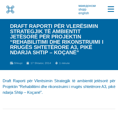
македонски
shqip
english
DRAFT RAPORTI PËR VLERËSIMIN
STRATEGJIK TË AMBIENTIT
JETËSORË PËR PROJEKTIN
“REHABILITIMI DHE RIKONSTRUIMI I
RRUGËS SHTETËRORE A3, PIKË
NDARJA SHTIP – KOÇANË”
Shkupi
17 Shtator, 2014
1 minute
Draft Raporti për Vlerësimin Strategjik të ambientit jetësorë për
Projektin “Rehabilitimi dhe rikonstruimi i rrugës shtetërore A3, pikë
ndarja Shtip – Koçanë”.