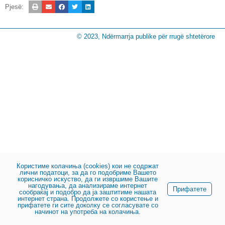
Pjesë:
© 2023, Ndërmarrja publike për rrugë shtetërore
Користиме колачиња (cookies) кои не содржат
лични податоци, за да го подобриме Вашето
корисничко искуство, да ги извршиме Вашите
нагодувања, да анализираме интернет
Прифатете
сообраќај и подобро да ја заштитиме нашата
интернет страна. Продолжете со користење и
прифатете ги сите доколку се согласувате со
начинот на употреба на колачиња.