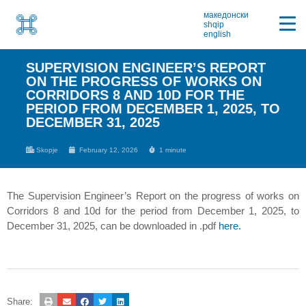
македонски
shqip
english
SUPERVISION ENGINEER’S REPORT
ON THE PROGRESS OF WORKS ON
CORRIDORS 8 AND 10D FOR THE
PERIOD FROM DECEMBER 1, 2025, TO
DECEMBER 31, 2025
Skopje
February 12, 2026
1 minute
The Supervision Engineer’s Report on the progress of works on
Corridors 8 and 10d for the period from December 1, 2025, to
December 31, 2025, can be downloaded in .pdf
here.
Share: