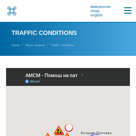
македонски
shqip
english
TRAFFIC CONDITIONS
Home
Road network
Traffic conditions