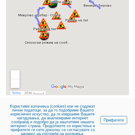
Information about traffic conditions is
Користиме колачиња (cookies) кои не содржат
лични податоци, за да го подобриме Вашето
downloaded from the
Auto-Moto Association of
корисничко искуство, да ги извршиме Вашите
Macedonia website
нагодувања, да анализираме интернет
.
Прифатете
сообраќај и подобро да ја заштитиме нашата
интернет страна. Продолжете со користење и
прифатете ги сите доколку се согласувате со
начинот на употреба на колачиња.