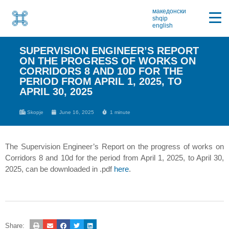
македонски
shqip
english
SUPERVISION ENGINEER’S REPORT
ON THE PROGRESS OF WORKS ON
CORRIDORS 8 AND 10D FOR THE
PERIOD FROM APRIL 1, 2025, TO
APRIL 30, 2025
Skopje
June 16, 2025
1 minute
The Supervision Engineer’s Report on the progress of works on
Corridors 8 and 10d for the period from April 1, 2025, to April 30,
2025, can be downloaded in .pdf
here
.
Share: