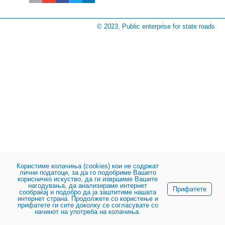
© 2023, Public enterprise for state roads
Користиме колачиња (cookies) кои не содржат
лични податоци, за да го подобриме Вашето
корисничко искуство, да ги извршиме Вашите
нагодувања, да анализираме интернет
Прифатете
сообраќај и подобро да ја заштитиме нашата
интернет страна. Продолжете со користење и
прифатете ги сите доколку се согласувате со
начинот на употреба на колачиња.