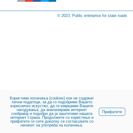
© 2023, Public enterprise for state roads
Користиме колачиња (cookies) кои не содржат
лични податоци, за да го подобриме Вашето
корисничко искуство, да ги извршиме Вашите
нагодувања, да анализираме интернет
Прифатете
сообраќај и подобро да ја заштитиме нашата
интернет страна. Продолжете со користење и
прифатете ги сите доколку се согласувате со
начинот на употреба на колачиња.