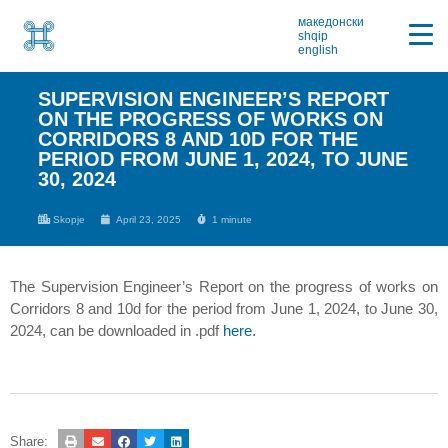
македонски
shqip
english
SUPERVISION ENGINEER’S REPORT
ON THE PROGRESS OF WORKS ON
CORRIDORS 8 AND 10D FOR THE
PERIOD FROM JUNE 1, 2024, TO JUNE
30, 2024
Skopje
April 23, 2025
1 minute
The Supervision Engineer’s Report on the progress of works on
Corridors 8 and 10d for the period from June 1, 2024, to June 30,
2024, can be downloaded in .pdf
here.
Share: