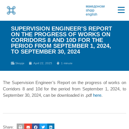
македонски
shqip
english
SUPERVISION ENGINEER’S REPORT
ON THE PROGRESS OF WORKS ON
CORRIDORS 8 AND 10D FOR THE
PERIOD FROM SEPTEMBER 1, 2024,
TO SEPTEMBER 30, 2024
Skopje
April 22, 2025
1 minute
The Supervision Engineer’s Report on the progress of works on
Corridors 8 and 10d for the period from September 1, 2024, to
September 30, 2024, can be downloaded in .pdf
here
.
Share: