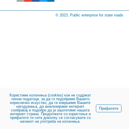
© 2023, Public enterprise for state roads
Користиме колачиња (cookies) кои не содржат
лични податоци, за да го подобриме Вашето
корисничко искуство, да ги извршиме Вашите
нагодувања, да анализираме интернет
Прифатете
сообраќај и подобро да ја заштитиме нашата
интернет страна. Продолжете со користење и
прифатете ги сите доколку се согласувате со
начинот на употреба на колачиња.