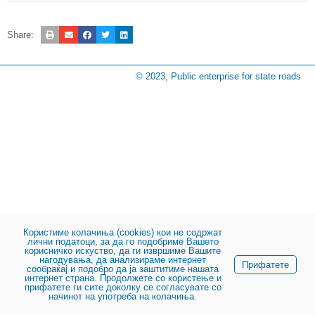
Share:
© 2023, Public enterprise for state roads
Користиме колачиња (cookies) кои не содржат
лични податоци, за да го подобриме Вашето
корисничко искуство, да ги извршиме Вашите
нагодувања, да анализираме интернет
Прифатете
сообраќај и подобро да ја заштитиме нашата
интернет страна. Продолжете со користење и
прифатете ги сите доколку се согласувате со
начинот на употреба на колачиња.