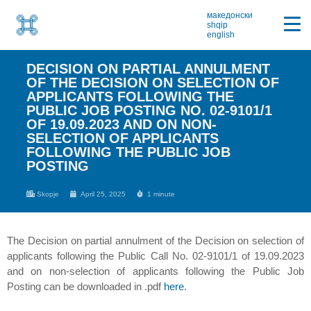
македонски
shqip
english
DECISION ON PARTIAL ANNULMENT
OF THE DECISION ON SELECTION OF
APPLICANTS FOLLOWING THE
PUBLIC JOB POSTING NO. 02-9101/1
OF 19.09.2023 AND ON NON-
SELECTION OF APPLICANTS
FOLLOWING THE PUBLIC JOB
POSTING
Skopje
April 25, 2025
1 minute
The Decision on partial annulment of the Decision on selection of
applicants following the Public Call No. 02-9101/1 of 19.09.2023
and on non-selection of applicants following the Public Job
Posting can be downloaded in .pdf
here
.