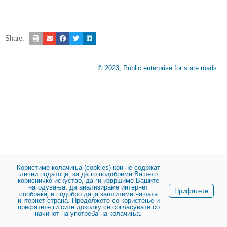
Share:
© 2023, Public enterprise for state roads
Користиме колачиња (cookies) кои не содржат
лични податоци, за да го подобриме Вашето
корисничко искуство, да ги извршиме Вашите
нагодувања, да анализираме интернет
Прифатете
сообраќај и подобро да ја заштитиме нашата
интернет страна. Продолжете со користење и
прифатете ги сите доколку се согласувате со
начинот на употреба на колачиња.