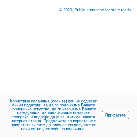
© 2023, Public enterprise for state roads
Користиме колачиња (cookies) кои не содржат
лични податоци, за да го подобриме Вашето
корисничко искуство, да ги извршиме Вашите
нагодувања, да анализираме интернет
Прифатете
сообраќај и подобро да ја заштитиме нашата
интернет страна. Продолжете со користење и
прифатете ги сите доколку се согласувате со
начинот на употреба на колачиња.