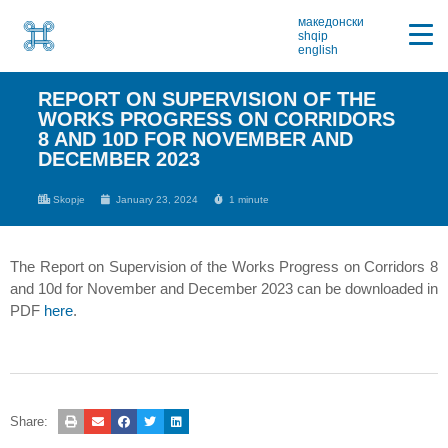
македонски
shqip
english
REPORT ON SUPERVISION OF THE
WORKS PROGRESS ON CORRIDORS
8 AND 10D FOR NOVEMBER AND
DECEMBER 2023
Skopje
January 23, 2024
1 minute
The Report on Supervision of the Works Progress on Corridors 8
and 10d for November and December 2023 can be downloaded in
PDF
here
.
Share: