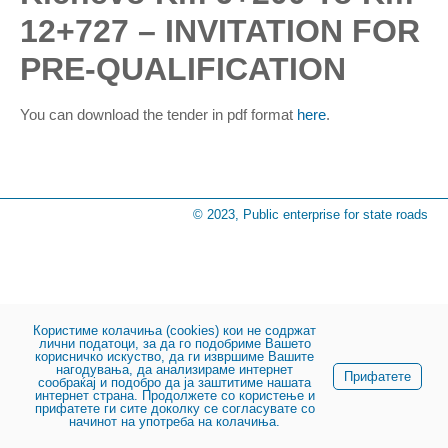
12+727 – INVITATION FOR
PRE-QUALIFICATION
You can download the tender in pdf format
here
.
© 2023, Public enterprise for state roads
Користиме колачиња (cookies) кои не содржат
лични податоци, за да го подобриме Вашето
корисничко искуство, да ги извршиме Вашите
нагодувања, да анализираме интернет
Прифатете
сообраќај и подобро да ја заштитиме нашата
интернет страна. Продолжете со користење и
прифатете ги сите доколку се согласувате со
начинот на употреба на колачиња.