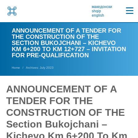
македонски
shqip
english
ANNOUNCEMENT OF A TENDER FOR
THE CONSTRUCTION OF THE
SECTION BUKOJCHANI – KICHEVO
KM 6+200 TO KM 12+727 – INVITATION
FOR PRE-QUALIFICATION
Home
Archives: July 2023
ANNOUNCEMENT OF A
TENDER FOR THE
CONSTRUCTION OF THE
Section Bukojchani –
Kichevo Km 6+200 To Km