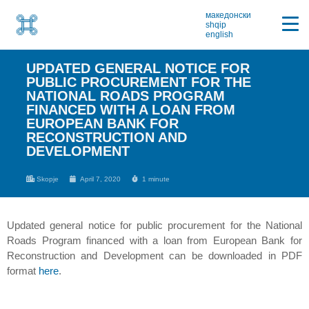
македонски
shqip
english
UPDATED GENERAL NOTICE FOR
PUBLIC PROCUREMENT FOR THE
NATIONAL ROADS PROGRAM
FINANCED WITH A LOAN FROM
EUROPEAN BANK FOR
RECONSTRUCTION AND
DEVELOPMENT
Skopje
April 7, 2020
1 minute
Updated general notice for public procurement for the National
Roads Program financed with a loan from European Bank for
Reconstruction and Development can be downloaded in PDF
format
here
.