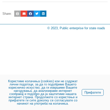
Share:
© 2023, Public enterprise for state roads
Користиме колачиња (cookies) кои не содржат
лични податоци, за да го подобриме Вашето
корисничко искуство, да ги извршиме Вашите
нагодувања, да анализираме интернет
Прифатете
сообраќај и подобро да ја заштитиме нашата
интернет страна. Продолжете со користење и
прифатете ги сите доколку се согласувате со
начинот на употреба на колачиња.