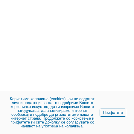
Користиме колачиња (cookies) кои не содржат
лични податоци, за да го подобриме Вашето
корисничко искуство, да ги извршиме Вашите
нагодувања, да анализираме интернет
Прифатете
сообраќај и подобро да ја заштитиме нашата
интернет страна. Продолжете со користење и
прифатете ги сите доколку се согласувате со
начинот на употреба на колачиња.