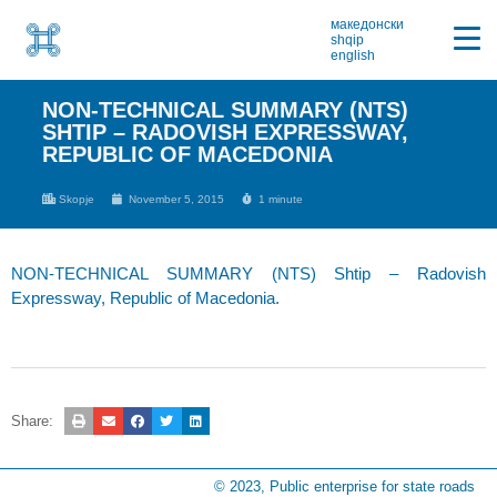
македонски
shqip
english
NON-TECHNICAL SUMMARY (NTS)
SHTIP – RADOVISH EXPRESSWAY,
REPUBLIC OF MACEDONIA
Skopje
November 5, 2015
1 minute
NON-TECHNICAL SUMMARY (NTS) Shtip – Radovish
Expressway, Republic of Macedonia.
Share:
© 2023, Public enterprise for state roads