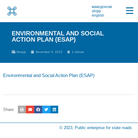
македонски
shqip
english
ENVIRONMENTAL AND SOCIAL
ACTION PLAN (ESAP)
Skopje
November 5, 2015
1 minute
Environmental and Social Action Plan (ESAP)
Share:
© 2023, Public enterprise for state roads