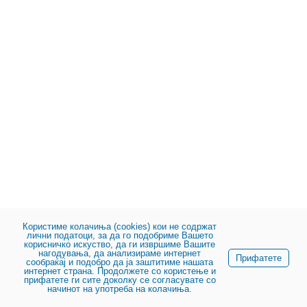
Користиме колачиња (cookies) кои не содржат
лични податоци, за да го подобриме Вашето
корисничко искуство, да ги извршиме Вашите
нагодувања, да анализираме интернет
Прифатете
сообраќај и подобро да ја заштитиме нашата
интернет страна. Продолжете со користење и
прифатете ги сите доколку се согласувате со
начинот на употреба на колачиња.