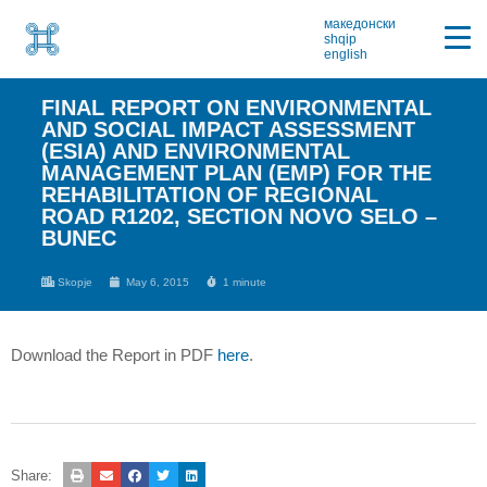
македонски
shqip
english
FINAL REPORT ON ENVIRONMENTAL
AND SOCIAL IMPACT ASSESSMENT
(ESIA) AND ENVIRONMENTAL
MANAGEMENT PLAN (EMP) FOR THE
REHABILITATION OF REGIONAL
ROAD R1202, SECTION NOVO SELO –
BUNEC
Skopje
May 6, 2015
1 minute
Download the Report in PDF
here
.
Share: