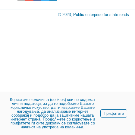
© 2023, Public enterprise for state roads
Користиме колачиња (cookies) кои не содржат
лични податоци, за да го подобриме Вашето
корисничко искуство, да ги извршиме Вашите
нагодувања, да анализираме интернет
Прифатете
сообраќај и подобро да ја заштитиме нашата
интернет страна. Продолжете со користење и
прифатете ги сите доколку се согласувате со
начинот на употреба на колачиња.